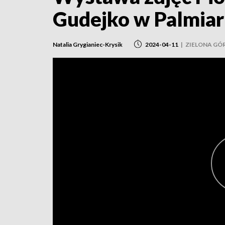
Gudejko w Palmiar
Natalia Grygianiec-Krysik
2024-04-11
|
ZIELONA GÓ