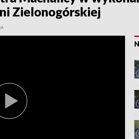
ni Zielonogórskiej
RA
N