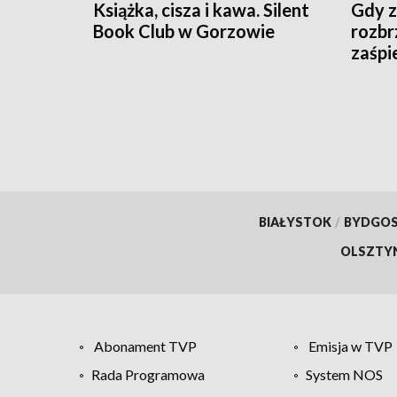
Książka, cisza i kawa. Silent
Gdy z
Book Club w Gorzowie
rozbr
zaśpi
BIAŁYSTOK
/
BYDGO
OLSZTY
Abonament TVP
Emisja w TVP
Rada Programowa
System NOS