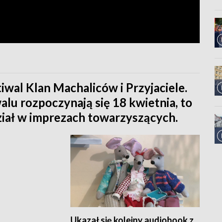
tiwal Klan Machaliców i Przyjaciele.
lu rozpoczynają się 18 kwietnia, to
ział w imprezach towarzyszących.
Ukazał się kolejny audiobook z