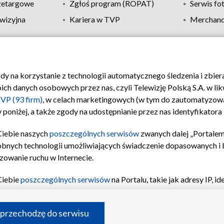
zetargowe
Zgłoś program (ROPAT)
Serwis fo
wizyjna
Kariera w TVP
Merchandi
Polityka prywatności
Moje zgody
Pomoc
Biuro re
ody na korzystanie z technologii automatycznego śledzenia i zbie
 danych osobowych przez nas, czyli Telewizję Polską S.A. w likw
VP (93 firm)
, w celach marketingowych (w tym do zautomatyzow
 poniżej, a także zgody na udostępnianie przez nas identyfikator
Ciebie naszych
poszczególnych serwisów
zwanych dalej „Portalem
obnych technologii umożliwiających świadczenie dopasowanych i be
zowanie ruchu w Internecie.
Ciebie
poszczególnych serwisów
na Portalu, takie jak adresy IP, 
sach Portalu czy historia odwiedzin będą przetwarzane przez TV
ji: przechowywania informacji na urządzeniu lub dostęp do nich,
©2026 Telewizja Polska S.A. w likwidacji
 przechodzę do serwisu
enia profilu spersonalizowanych treści, wyboru spersonalizowany