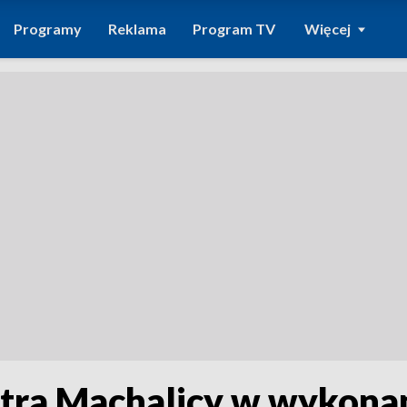
Programy
Reklama
Program TV
Więcej
tra Machalicy w wykona