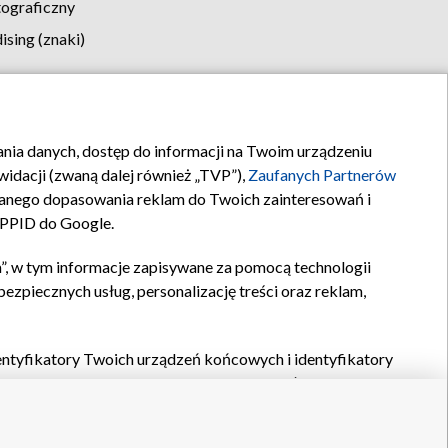
tograficzny
sing (znaki)
klamy
Kontakt
rania danych, dostęp do informacji na Twoim urządzeniu
idacji (zwaną dalej również „TVP”),
Zaufanych Partnerów
anego dopasowania reklam do Twoich zainteresowań i
a PPID do Google.
”, w tym informacje zapisywane za pomocą technologii
zpiecznych usług, personalizację treści oraz reklam,
identyfikatory Twoich urządzeń końcowych i identyfikatory
P,
Zaufanych Partnerów z IAB
oraz pozostałych
Zaufanych
 wyboru podstawowych reklam, wyboru spersonalizowanych
ch treści, pomiaru wydajności reklam, pomiaru wydajności