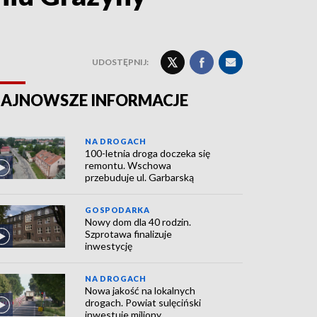
UDOSTĘPNIJ:
AJNOWSZE INFORMACJE
NA DROGACH
100-letnia droga doczeka się
remontu. Wschowa
przebuduje ul. Garbarską
GOSPODARKA
Nowy dom dla 40 rodzin.
Szprotawa finalizuje
inwestycję
NA DROGACH
Nowa jakość na lokalnych
drogach. Powiat sulęciński
inwestuje miliony