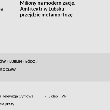
Miliony na modernizację.
za
Amfiteatr w Lubsku
przejdzie metamorfozę
KÓW
/
LUBLIN
/
ŁÓDŹ
/
ROCŁAW
 Telewizja Cyfrowa
Sklep TVP
la prasy