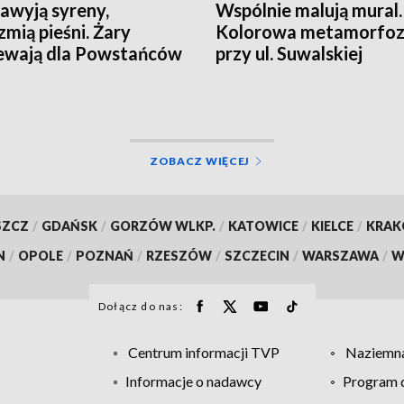
awyją syreny,
Wspólnie malują mural.
zmią pieśni. Żary
Kolorowa metamorfo
ewają dla Powstańców
przy ul. Suwalskiej
ZOBACZ WIĘCEJ
SZCZ
/
GDAŃSK
/
GORZÓW WLKP.
/
KATOWICE
/
KIELCE
/
KRA
N
/
OPOLE
/
POZNAŃ
/
RZESZÓW
/
SZCZECIN
/
WARSZAWA
/
W
Dołącz do nas:
Centrum informacji TVP
Naziemna
Informacje o nadawcy
Program d