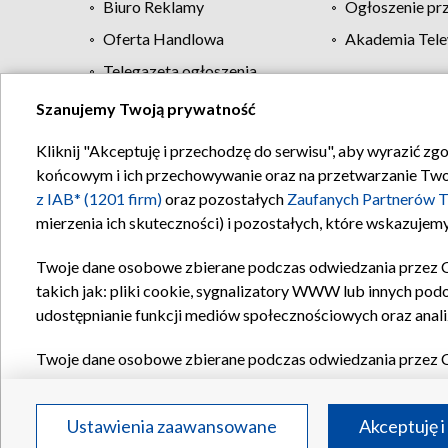
Biuro Reklamy
Ogłoszenie pr
Oferta Handlowa
Akademia Tele
Telegazeta ogłoszenia
Szanujemy Twoją prywatność
Regulamin TVP
Kliknij "Akceptuję i przechodzę do serwisu", aby wyrazić zg
końcowym i ich przechowywanie oraz na przetwarzanie Twoich
z IAB* (1201 firm)
oraz pozostałych
Zaufanych Partnerów T
mierzenia ich skuteczności) i pozostałych, które wskazujemy
Twoje dane osobowe zbierane podczas odwiedzania przez 
takich jak: pliki cookie, sygnalizatory WWW lub innych pod
udostępnianie funkcji mediów społecznościowych oraz anali
Twoje dane osobowe zbierane podczas odwiedzania przez 
plików cookie, informacje o Twoich wyszukiwaniach w serwi
Partnerów TVP
dla realizacji następujących celów i funkc
Ustawienia zaawansowane
Akceptuję i
reklam, tworzenia profilu spersonalizowanych reklam, tworz