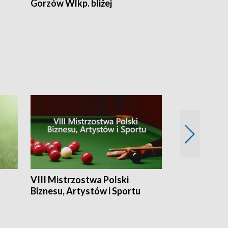
Gorzów Wlkp. bliżej
Lubuskie bliż
VIII Mistrzostwa Polski
Cztery kwar
Biznesu, Artystów i Sportu