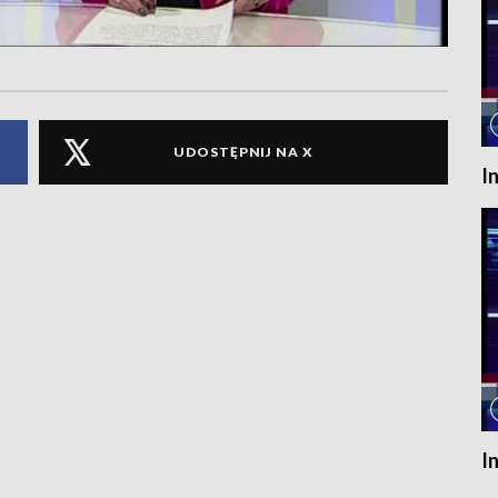
UDOSTĘPNIJ NA X
I
I