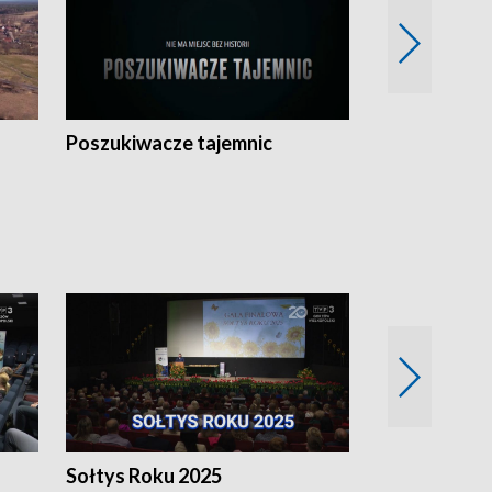
Poszukiwacze tajemnic
Kostrzyn na 
h
Sołtys Roku 2025
20 lat minęł