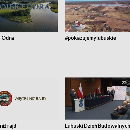
t Odra
#pokazujemylubuskie
niż rajd
Lubuski Dzień Budowalnyc