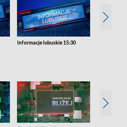
Informacje lubuskie 15:30
Przegląd ty