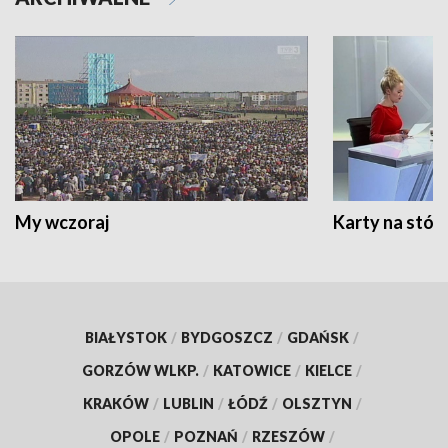
My wczoraj
Karty na stół:
BIAŁYSTOK
/
BYDGOSZCZ
/
GDAŃSK
/
GORZÓW WLKP.
/
KATOWICE
/
KIELCE
/
KRAKÓW
/
LUBLIN
/
ŁÓDŹ
/
OLSZTYN
/
OPOLE
/
POZNAŃ
/
RZESZÓW
/