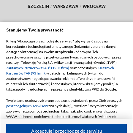
SZCZECIN
/
WARSZAWA
/
WROCŁAW
Szanujemy Twoją prywatność
Dołącz do nas:
Kliknij "Akceptuję i przechodzę do serwisu", aby wyrazić zgody na
korzystanie z technologii automatycznego śledzenia i zbierania danych,
TVP
dostęp do informacji na Twoim urządzeniu końcowym i ich
Abonament TVP
przechowywanie oraz na przetwarzanie Twoich danych osobowych przez
Regulamin TVP
nas, czyli Telewizję Polską S.A. w likwidacji (zwaną dalej również „TVP”),
Emisja w TVP
Polityka prywatności
Zaufanych Partnerów z IAB* (1201 firm)
oraz pozostałych
Zaufanych
Partnerów TVP (93 firm)
, w celach marketingowych (w tym do
Centrum informacji TVP
Moje zgody
zautomatyzowanego dopasowania reklam do Twoich zainteresowań i
mierzenia ich skuteczności) i pozostałych, które wskazujemy poniżej, a
Naziemna Telewizja Cyfrowa
Pomoc
także zgody na udostępnianie przez nas identyfikatora PPID do Google.
Sklep TVP
Biuro reklamy
Twoje dane osobowe zbierane podczas odwiedzania przez Ciebie naszych
Rada Programowa
Kontakt
poszczególnych serwisów
zwanych dalej „Portalem”, w tym informacje
zapisywane za pomocą technologii takich jak: pliki cookie, sygnalizatory
System NOS
WWW lub innych podobnych technologii umożliwiających świadczenie
dopasowanych i bezpiecznych usług, personalizację treści oraz reklam,
Informacje o nadawcy
Kanały
udostępnianie funkcji mediów społecznościowych oraz analizowanie
Akceptuję i przechodzę do serwisu
ruchu w Internecie.