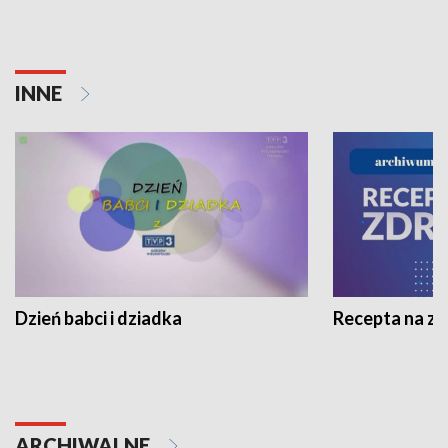
INNE
Dzień babci i dziadka
Recepta na z
ARCHIWALNE