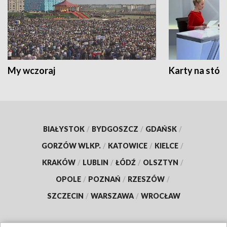
My wczoraj
Karty na stół:
BIAŁYSTOK
/
BYDGOSZCZ
/
GDAŃSK
/
GORZÓW WLKP.
/
KATOWICE
/
KIELCE
/
KRAKÓW
/
LUBLIN
/
ŁÓDŹ
/
OLSZTYN
/
OPOLE
/
POZNAŃ
/
RZESZÓW
/
SZCZECIN
/
WARSZAWA
/
WROCŁAW