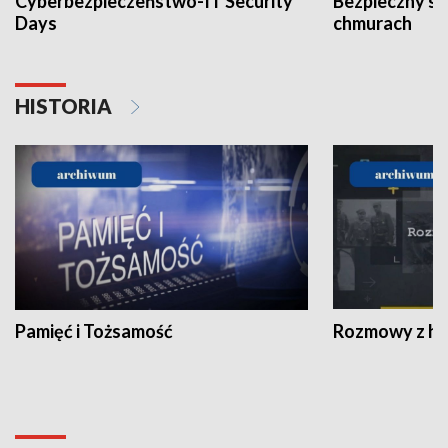
Cyberbezpieczeństwo-IT Security
Bezpieczny s
Days
chmurach
HISTORIA
Pamięć i Tożsamość
Rozmowy z his