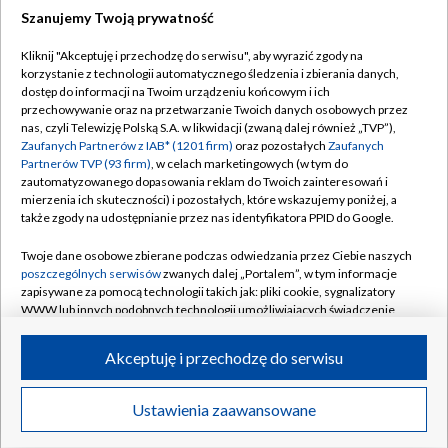
Szanujemy Twoją prywatność
Dołącz do nas:
Kliknij "Akceptuję i przechodzę do serwisu", aby wyrazić zgody na
korzystanie z technologii automatycznego śledzenia i zbierania danych,
TVP
dostęp do informacji na Twoim urządzeniu końcowym i ich
Abonament TVP
przechowywanie oraz na przetwarzanie Twoich danych osobowych przez
Regulamin TVP
nas, czyli Telewizję Polską S.A. w likwidacji (zwaną dalej również „TVP”),
Emisja w TVP
Polityka prywatności
Zaufanych Partnerów z IAB* (1201 firm)
oraz pozostałych
Zaufanych
Partnerów TVP (93 firm)
, w celach marketingowych (w tym do
Centrum informacji TVP
Moje zgody
zautomatyzowanego dopasowania reklam do Twoich zainteresowań i
mierzenia ich skuteczności) i pozostałych, które wskazujemy poniżej, a
Naziemna Telewizja Cyfrowa
Pomoc
także zgody na udostępnianie przez nas identyfikatora PPID do Google.
Sklep TVP
Biuro reklamy
Twoje dane osobowe zbierane podczas odwiedzania przez Ciebie naszych
Rada Programowa
Kontakt
poszczególnych serwisów
zwanych dalej „Portalem”, w tym informacje
zapisywane za pomocą technologii takich jak: pliki cookie, sygnalizatory
System NOS
WWW lub innych podobnych technologii umożliwiających świadczenie
dopasowanych i bezpiecznych usług, personalizację treści oraz reklam,
Informacje o nadawcy
Kanały
udostępnianie funkcji mediów społecznościowych oraz analizowanie
Akceptuję i przechodzę do serwisu
ruchu w Internecie.
Program dla prasy
©2026 Telewizja Polska S.A. w likwidacji
Biuro Reklamy
Twoje dane osobowe zbierane podczas odwiedzania przez Ciebie
Ustawienia zaawansowane
poszczególnych serwisów
na Portalu, takie jak adresy IP, identyfikatory
Ogłoszenie przetargowe
Twoich urządzeń końcowych i identyfikatory plików cookie, informacje o