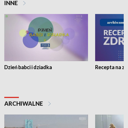
INNE
Dzień babci i dziadka
Recepta na z
ARCHIWALNE