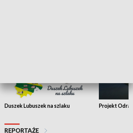
Kalejdoskop
Sołtys na med
WYPOCZYNEK I REKREACJA
Duszek Lubuszek na szlaku
Projekt Odra
REPORTAŻE