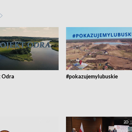
t Odra
#pokazujemylubuskie