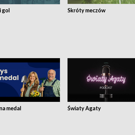
 gol
Skróty meczów
 na medal
Światy Agaty