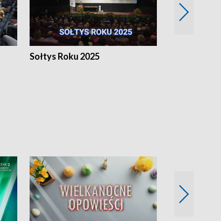
h
Sołtys Roku 2025
20 lat minęł
Wlkp.