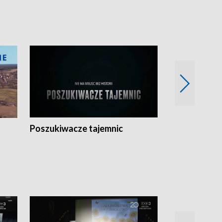
Poszukiwacze tajemnic
Kostrzyn na 