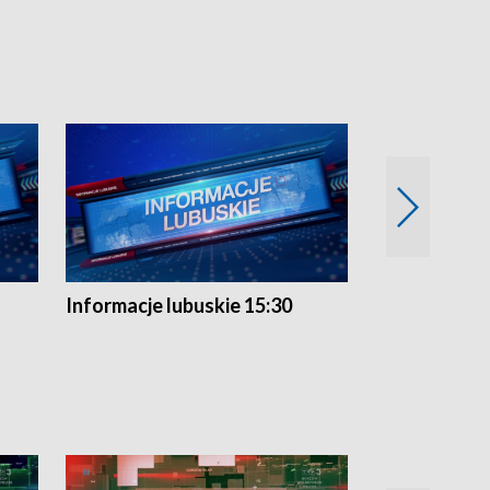
Informacje lubuskie 15:30
Przegląd ty