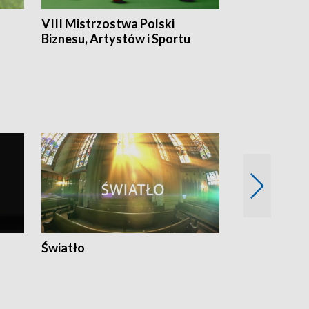
VIII Mistrzostwa Polski
Cztery kwar
Biznesu, Artystów i Sportu
Światło
Nowy adres