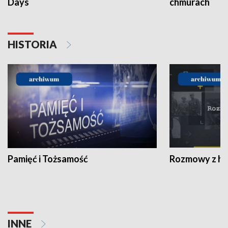
Days
chmurach
HISTORIA
Pamięć i Tożsamość
Rozmowy z his
INNE