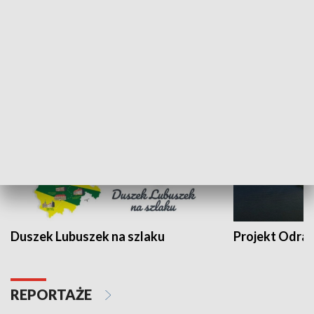
Kalejdoskop
Sołtys na med
WYPOCZYNEK I REKREACJA
Duszek Lubuszek na szlaku
Projekt Odra
REPORTAŻE