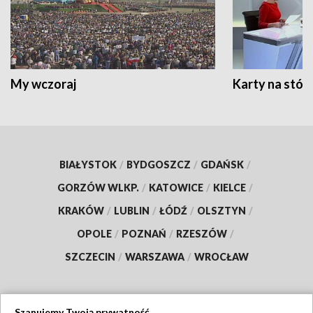
My wczoraj
Karty na stół:
BIAŁYSTOK
/
BYDGOSZCZ
/
GDAŃSK
/
GORZÓW WLKP.
/
KATOWICE
/
KIELCE
/
KRAKÓW
/
LUBLIN
/
ŁÓDŹ
/
OLSZTYN
/
OPOLE
/
POZNAŃ
/
RZESZÓW
/
SZCZECIN
/
WARSZAWA
/
WROCŁAW
Szanujemy Twoją prywatność