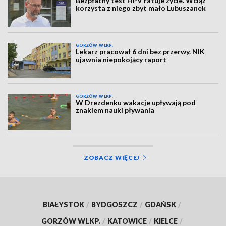
Bezpłatny test HPV ratuje życie. Wciąż
korzysta z niego zbyt mało Lubuszanek
GORZÓW WLKP.
Lekarz pracował 6 dni bez przerwy. NIK
ujawnia niepokojący raport
GORZÓW WLKP.
W Drezdenku wakacje upływają pod
znakiem nauki pływania
ZOBACZ WIĘCEJ
BIAŁYSTOK
/
BYDGOSZCZ
/
GDAŃSK
/
GORZÓW WLKP.
/
KATOWICE
/
KIELCE
/