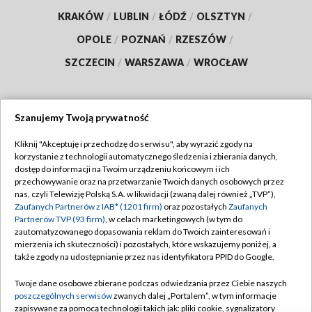
KRAKÓW
/
LUBLIN
/
ŁÓDŹ
/
OLSZTYN
/
OPOLE
/
POZNAŃ
/
RZESZÓW
/
SZCZECIN
/
WARSZAWA
/
WROCŁAW
Szanujemy Twoją prywatność
Dołącz do nas:
Kliknij "Akceptuję i przechodzę do serwisu", aby wyrazić zgody na
korzystanie z technologii automatycznego śledzenia i zbierania danych,
TVP
dostęp do informacji na Twoim urządzeniu końcowym i ich
Abonament TVP
przechowywanie oraz na przetwarzanie Twoich danych osobowych przez
Regulamin TVP
nas, czyli Telewizję Polską S.A. w likwidacji (zwaną dalej również „TVP”),
Emisja w TVP
Polityka prywatności
Zaufanych Partnerów z IAB* (1201 firm)
oraz pozostałych
Zaufanych
Partnerów TVP (93 firm)
, w celach marketingowych (w tym do
Centrum informacji TVP
Moje zgody
zautomatyzowanego dopasowania reklam do Twoich zainteresowań i
mierzenia ich skuteczności) i pozostałych, które wskazujemy poniżej, a
Naziemna Telewizja Cyfrowa
Pomoc
także zgody na udostępnianie przez nas identyfikatora PPID do Google.
Sklep TVP
Biuro reklamy
Twoje dane osobowe zbierane podczas odwiedzania przez Ciebie naszych
Rada Programowa
Kontakt
poszczególnych serwisów
zwanych dalej „Portalem”, w tym informacje
zapisywane za pomocą technologii takich jak: pliki cookie, sygnalizatory