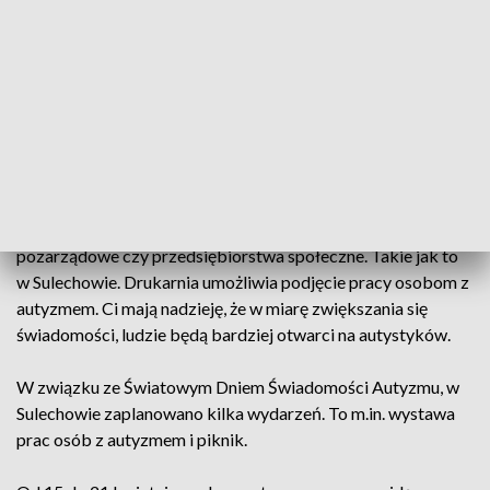
polepszyły się metody diagnostyczne.
Tak jak wszyscy jesteśmy różni, tak nie ma dwóch takich
samych osób z autyzmem. Objawy oraz ich nasilenie są
odmienne dla każdego.
Zwiększanie wiedzy na temat autyzmu jest ważne, bo dzięki
temu można polepszyć warunki życia osób w spektrum.
Na razie o osoby z autyzmem dbają organizacje
pozarządowe czy przedsiębiorstwa społeczne. Takie jak to
w Sulechowie. Drukarnia umożliwia podjęcie pracy osobom z
autyzmem. Ci mają nadzieję, że w miarę zwiększania się
świadomości, ludzie będą bardziej otwarci na autystyków.
W związku ze Światowym Dniem Świadomości Autyzmu, w
Sulechowie zaplanowano kilka wydarzeń. To m.in. wystawa
prac osób z autyzmem i piknik.