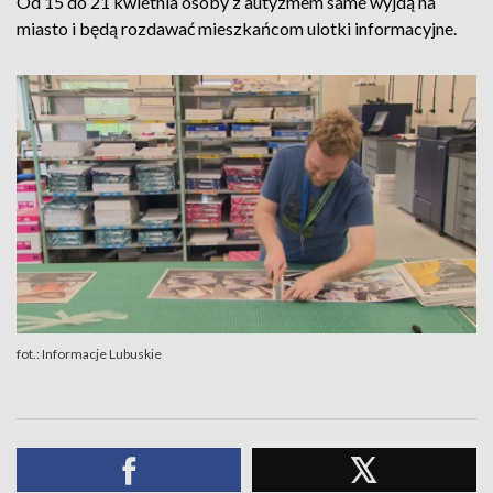
Od 15 do 21 kwietnia osoby z autyzmem same wyjdą na
miasto i będą rozdawać mieszkańcom ulotki informacyjne.
fot.: Informacje Lubuskie