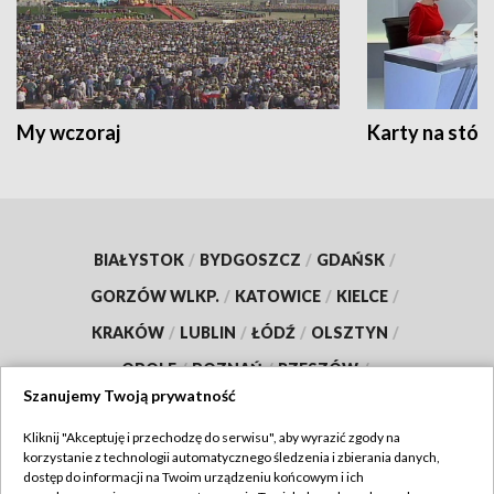
My wczoraj
Karty na stół:
BIAŁYSTOK
/
BYDGOSZCZ
/
GDAŃSK
/
GORZÓW WLKP.
/
KATOWICE
/
KIELCE
/
KRAKÓW
/
LUBLIN
/
ŁÓDŹ
/
OLSZTYN
/
OPOLE
/
POZNAŃ
/
RZESZÓW
/
Szanujemy Twoją prywatność
SZCZECIN
/
WARSZAWA
/
WROCŁAW
Kliknij "Akceptuję i przechodzę do serwisu", aby wyrazić zgody na
korzystanie z technologii automatycznego śledzenia i zbierania danych,
dostęp do informacji na Twoim urządzeniu końcowym i ich