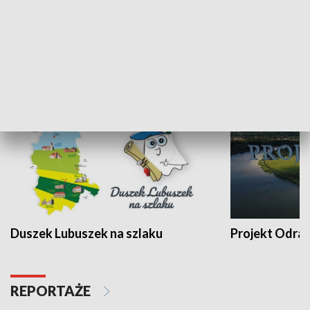
Kalejdoskop
Sołtys na med
WYPOCZYNEK I REKREACJA
Duszek Lubuszek na szlaku
Projekt Odra
REPORTAŻE