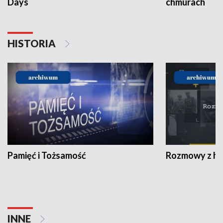
Days
chmurach
HISTORIA
Pamięć i Tożsamość
Rozmowy z his
INNE