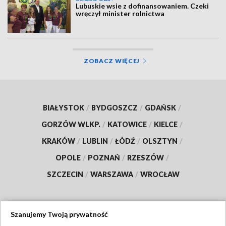
Lubuskie wsie z dofinansowaniem. Czeki
wręczył minister rolnictwa
ZOBACZ WIĘCEJ
BIAŁYSTOK
/
BYDGOSZCZ
/
GDAŃSK
/
GORZÓW WLKP.
/
KATOWICE
/
KIELCE
/
KRAKÓW
/
LUBLIN
/
ŁÓDŹ
/
OLSZTYN
/
OPOLE
/
POZNAŃ
/
RZESZÓW
/
SZCZECIN
/
WARSZAWA
/
WROCŁAW
Szanujemy Twoją prywatność
Dołącz do nas: