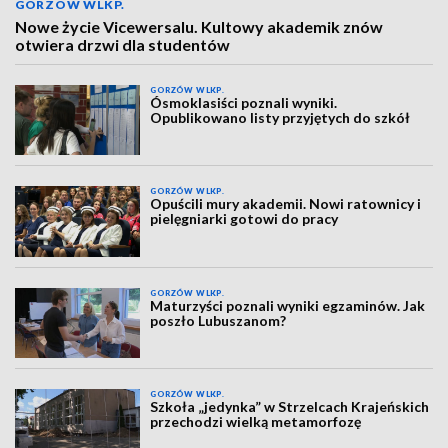
GORZÓW WLKP.
Nowe życie Vicewersalu. Kultowy akademik znów
otwiera drzwi dla studentów
GORZÓW WLKP.
Ósmoklasiści poznali wyniki.
Opublikowano listy przyjętych do szkół
GORZÓW WLKP.
Opuścili mury akademii. Nowi ratownicy i
pielęgniarki gotowi do pracy
GORZÓW WLKP.
Maturzyści poznali wyniki egzaminów. Jak
poszło Lubuszanom?
GORZÓW WLKP.
Szkoła „jedynka” w Strzelcach Krajeńskich
przechodzi wielką metamorfozę