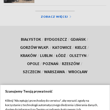
ZOBACZ WIĘCEJ
BIAŁYSTOK
/
BYDGOSZCZ
/
GDAŃSK
/
GORZÓW WLKP.
/
KATOWICE
/
KIELCE
/
KRAKÓW
/
LUBLIN
/
ŁÓDŹ
/
OLSZTYN
/
OPOLE
/
POZNAŃ
/
RZESZÓW
/
SZCZECIN
/
WARSZAWA
/
WROCŁAW
Szanujemy Twoją prywatność
Dołącz do nas:
Kliknij "Akceptuję i przechodzę do serwisu", aby wyrazić zgody na
korzystanie z technologii automatycznego śledzenia i zbierania danych,
TVP
dostęp do informacji na Twoim urządzeniu końcowym i ich