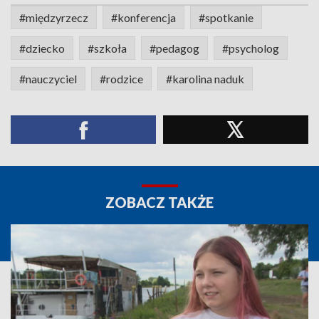
#międzyrzecz
#konferencja
#spotkanie
#dziecko
#szkoła
#pedagog
#psycholog
#nauczyciel
#rodzice
#karolina naduk
ZOBACZ TAKŻE