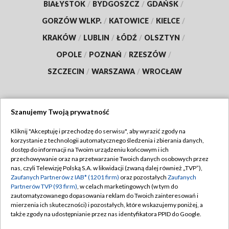
BIAŁYSTOK
/
BYDGOSZCZ
/
GDAŃSK
/
GORZÓW WLKP.
/
KATOWICE
/
KIELCE
/
KRAKÓW
/
LUBLIN
/
ŁÓDŹ
/
OLSZTYN
/
OPOLE
/
POZNAŃ
/
RZESZÓW
/
SZCZECIN
/
WARSZAWA
/
WROCŁAW
Szanujemy Twoją prywatność
Dołącz do nas:
Kliknij "Akceptuję i przechodzę do serwisu", aby wyrazić zgody na
korzystanie z technologii automatycznego śledzenia i zbierania danych,
TVP
dostęp do informacji na Twoim urządzeniu końcowym i ich
Abonament TVP
przechowywanie oraz na przetwarzanie Twoich danych osobowych przez
Regulamin TVP
nas, czyli Telewizję Polską S.A. w likwidacji (zwaną dalej również „TVP”),
Emisja w TVP
Polityka prywatności
Zaufanych Partnerów z IAB* (1201 firm)
oraz pozostałych
Zaufanych
Partnerów TVP (93 firm)
, w celach marketingowych (w tym do
Centrum informacji TVP
Moje zgody
zautomatyzowanego dopasowania reklam do Twoich zainteresowań i
mierzenia ich skuteczności) i pozostałych, które wskazujemy poniżej, a
Naziemna Telewizja Cyfrowa
Pomoc
także zgody na udostępnianie przez nas identyfikatora PPID do Google.
Sklep TVP
Biuro reklamy