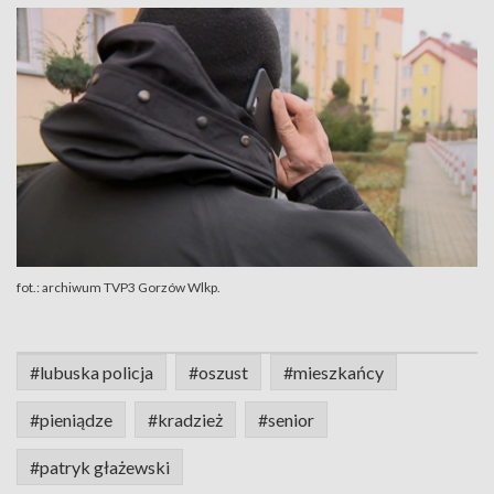
fot.: archiwum TVP3 Gorzów Wlkp.
#lubuska policja
#oszust
#mieszkańcy
#pieniądze
#kradzież
#senior
#patryk głażewski