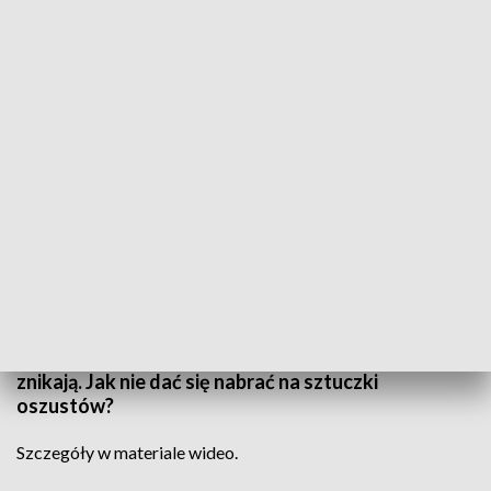
Informacje Lubuskie, 28.03.2024
Okres przedświąteczny to czas wzmożonych
działań oszustów. Tylko od początku tygodnia 5
osób w różnym wieku z całego regionu straciło
prawie 300 tys. zł. Policjanci robią, co mogą, lecz
często oszuści, jak szybko się pojawiają, tak szybko
znikają. Jak nie dać się nabrać na sztuczki
oszustów?
Szczegóły w materiale wideo.