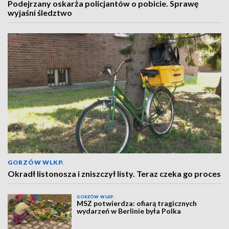
Podejrzany oskarża policjantów o pobicie. Sprawę
wyjaśni śledztwo
GORZÓW WLKP.
Okradł listonosza i zniszczył listy. Teraz czeka go proces
GORZÓW WLKP.
MSZ potwierdza: ofiarą tragicznych
wydarzeń w Berlinie była Polka