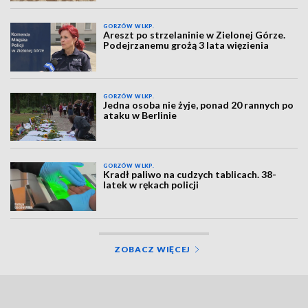
GORZÓW WLKP.
Areszt po strzelaninie w Zielonej Górze.
Podejrzanemu grożą 3 lata więzienia
GORZÓW WLKP.
Jedna osoba nie żyje, ponad 20 rannych po
ataku w Berlinie
GORZÓW WLKP.
Kradł paliwo na cudzych tablicach. 38-
latek w rękach policji
ZOBACZ WIĘCEJ