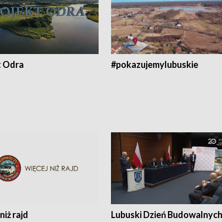
t Odra
#pokazujemylubuskie
niż rajd
Lubuski Dzień Budowalnyc