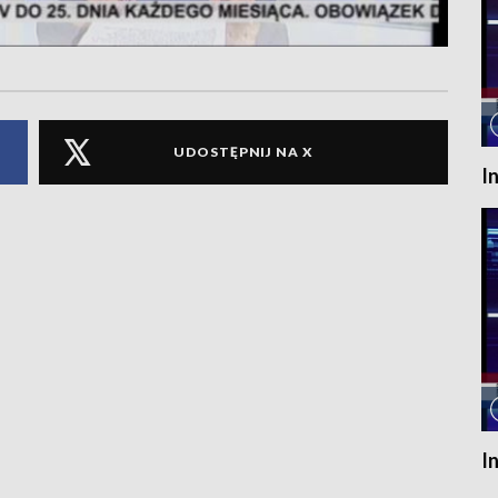
UDOSTĘPNIJ NA X
I
I