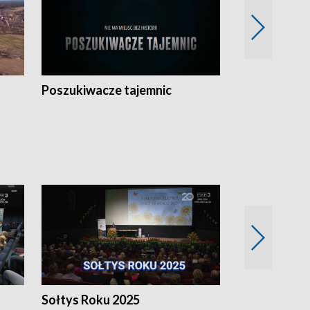
Poszukiwacze tajemnic
Kostrzyn na 
h
Sołtys Roku 2025
20 lat minęł