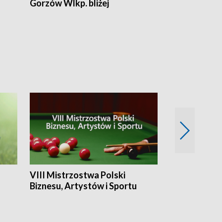
Gorzów Wlkp. bliżej
Lubuskie bliż
VIII Mistrzostwa Polski
Cztery kwar
Biznesu, Artystów i Sportu