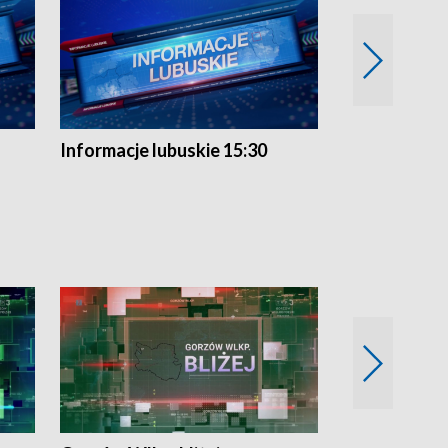
Informacje lubuskie 15:30
Przegląd ty