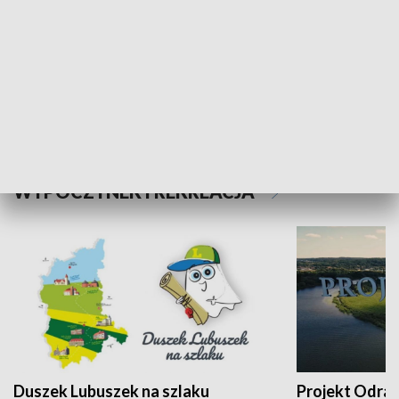
Kalejdoskop
Sołtys na med
WYPOCZYNEK I REKREACJA
Duszek Lubuszek na szlaku
Projekt Odra