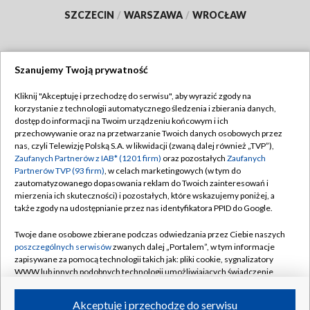
SZCZECIN
/
WARSZAWA
/
WROCŁAW
Szanujemy Twoją prywatność
Dołącz do nas:
Kliknij "Akceptuję i przechodzę do serwisu", aby wyrazić zgody na
korzystanie z technologii automatycznego śledzenia i zbierania danych,
TVP
dostęp do informacji na Twoim urządzeniu końcowym i ich
Abonament TVP
przechowywanie oraz na przetwarzanie Twoich danych osobowych przez
Regulamin TVP
nas, czyli Telewizję Polską S.A. w likwidacji (zwaną dalej również „TVP”),
Emisja w TVP
Polityka prywatności
Zaufanych Partnerów z IAB* (1201 firm)
oraz pozostałych
Zaufanych
Partnerów TVP (93 firm)
, w celach marketingowych (w tym do
Centrum informacji TVP
Moje zgody
zautomatyzowanego dopasowania reklam do Twoich zainteresowań i
mierzenia ich skuteczności) i pozostałych, które wskazujemy poniżej, a
Naziemna Telewizja Cyfrowa
Pomoc
także zgody na udostępnianie przez nas identyfikatora PPID do Google.
Sklep TVP
Biuro reklamy
Twoje dane osobowe zbierane podczas odwiedzania przez Ciebie naszych
Rada Programowa
Kontakt
poszczególnych serwisów
zwanych dalej „Portalem”, w tym informacje
zapisywane za pomocą technologii takich jak: pliki cookie, sygnalizatory
System NOS
WWW lub innych podobnych technologii umożliwiających świadczenie
dopasowanych i bezpiecznych usług, personalizację treści oraz reklam,
Informacje o nadawcy
Kanały
udostępnianie funkcji mediów społecznościowych oraz analizowanie
Akceptuję i przechodzę do serwisu
ruchu w Internecie.