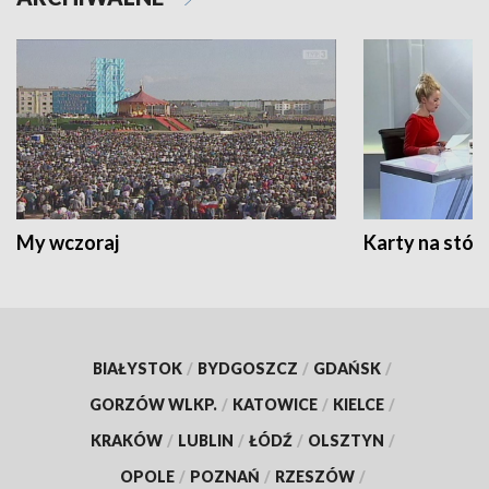
My wczoraj
Karty na stół:
BIAŁYSTOK
/
BYDGOSZCZ
/
GDAŃSK
/
GORZÓW WLKP.
/
KATOWICE
/
KIELCE
/
KRAKÓW
/
LUBLIN
/
ŁÓDŹ
/
OLSZTYN
/
OPOLE
/
POZNAŃ
/
RZESZÓW
/