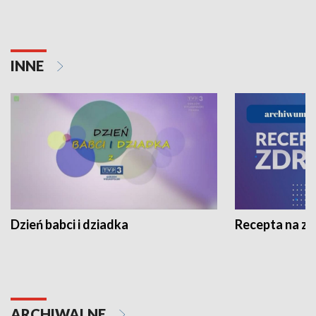
INNE
Dzień babci i dziadka
Recepta na z
ARCHIWALNE