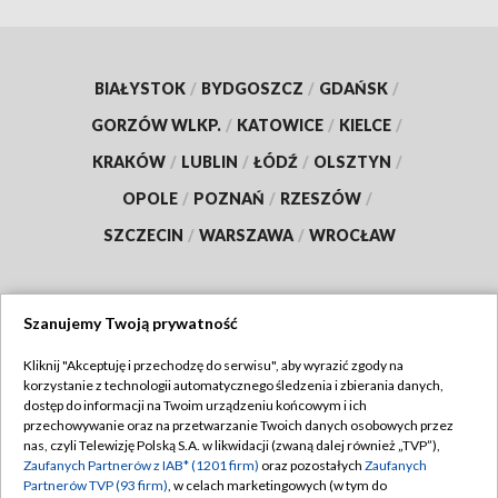
BIAŁYSTOK
/
BYDGOSZCZ
/
GDAŃSK
/
GORZÓW WLKP.
/
KATOWICE
/
KIELCE
/
KRAKÓW
/
LUBLIN
/
ŁÓDŹ
/
OLSZTYN
/
OPOLE
/
POZNAŃ
/
RZESZÓW
/
SZCZECIN
/
WARSZAWA
/
WROCŁAW
Szanujemy Twoją prywatność
Dołącz do nas:
Kliknij "Akceptuję i przechodzę do serwisu", aby wyrazić zgody na
korzystanie z technologii automatycznego śledzenia i zbierania danych,
TVP
dostęp do informacji na Twoim urządzeniu końcowym i ich
Abonament TVP
przechowywanie oraz na przetwarzanie Twoich danych osobowych przez
Regulamin TVP
nas, czyli Telewizję Polską S.A. w likwidacji (zwaną dalej również „TVP”),
Emisja w TVP
Polityka prywatności
Zaufanych Partnerów z IAB* (1201 firm)
oraz pozostałych
Zaufanych
Partnerów TVP (93 firm)
, w celach marketingowych (w tym do
Centrum informacji TVP