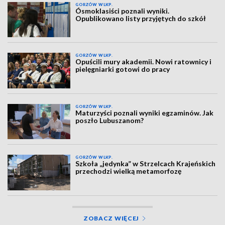
GORZÓW WLKP.
Ósmoklasiści poznali wyniki.
Opublikowano listy przyjętych do szkół
GORZÓW WLKP.
Opuścili mury akademii. Nowi ratownicy i
pielęgniarki gotowi do pracy
GORZÓW WLKP.
Maturzyści poznali wyniki egzaminów. Jak
poszło Lubuszanom?
GORZÓW WLKP.
Szkoła „jedynka” w Strzelcach Krajeńskich
przechodzi wielką metamorfozę
ZOBACZ WIĘCEJ