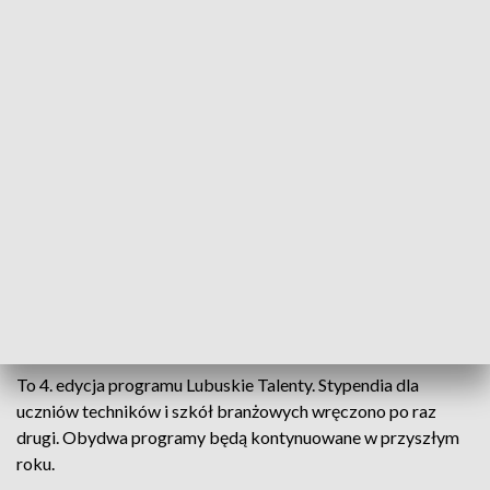
a uczniowie szkół branżowych 4.5. Utrzymanie tak wysokiej
średniej to dla większości ciężka praca.
Dla Łucji ważna jest równowaga między nauką a relaksem.
Jak sama mówi, uczy się ok. 5 godzin dziennie.
Telefony, tablety, laptopy - takie potrzeby mają stypendyści.
Część z nich chce także uczyć się języków obcych.
800 zł przez 10 miesięcy, czyli łącznie 8 tys. zł – tyle dostaną
uczniowie podstawówek, pozostali o 2 tys. zł więcej. W
sumie, przez cały czas trwania programu 2 tys. młodych osób
otrzymało stypendia na łączną kwotę 15 mln zł.
To 4. edycja programu Lubuskie Talenty. Stypendia dla
uczniów techników i szkół branżowych wręczono po raz
drugi. Obydwa programy będą kontynuowane w przyszłym
roku.