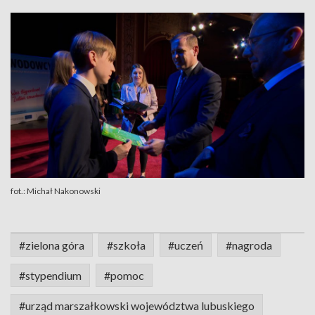
fot.: Michał Nakonowski
#zielona góra
#szkoła
#uczeń
#nagroda
#stypendium
#pomoc
#urząd marszałkowski województwa lubuskiego