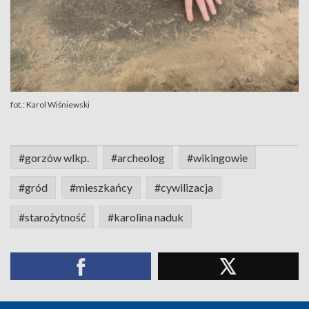
fot.: Karol Wiśniewski
#gorzów wlkp.
#archeolog
#wikingowie
#gród
#mieszkańcy
#cywilizacja
#starożytność
#karolina naduk