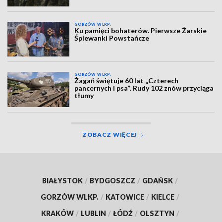
GORZÓW WLKP.
Ku pamięci bohaterów. Pierwsze Żarskie
Śpiewanki Powstańcze
GORZÓW WLKP.
Żagań świętuje 60 lat „Czterech
pancernych i psa”. Rudy 102 znów przyciąga
tłumy
ZOBACZ WIĘCEJ
BIAŁYSTOK
/
BYDGOSZCZ
/
GDAŃSK
/
GORZÓW WLKP.
/
KATOWICE
/
KIELCE
/
KRAKÓW
/
LUBLIN
/
ŁÓDŹ
/
OLSZTYN
/