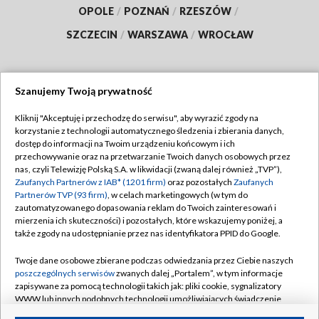
OPOLE
/
POZNAŃ
/
RZESZÓW
/
SZCZECIN
/
WARSZAWA
/
WROCŁAW
Szanujemy Twoją prywatność
Dołącz do nas:
Kliknij "Akceptuję i przechodzę do serwisu", aby wyrazić zgody na
korzystanie z technologii automatycznego śledzenia i zbierania danych,
TVP
dostęp do informacji na Twoim urządzeniu końcowym i ich
Abonament TVP
przechowywanie oraz na przetwarzanie Twoich danych osobowych przez
Regulamin TVP
nas, czyli Telewizję Polską S.A. w likwidacji (zwaną dalej również „TVP”),
Emisja w TVP
Polityka prywatności
Zaufanych Partnerów z IAB* (1201 firm)
oraz pozostałych
Zaufanych
Partnerów TVP (93 firm)
, w celach marketingowych (w tym do
Centrum informacji TVP
Moje zgody
zautomatyzowanego dopasowania reklam do Twoich zainteresowań i
mierzenia ich skuteczności) i pozostałych, które wskazujemy poniżej, a
Naziemna Telewizja Cyfrowa
Pomoc
także zgody na udostępnianie przez nas identyfikatora PPID do Google.
Sklep TVP
Biuro reklamy
Twoje dane osobowe zbierane podczas odwiedzania przez Ciebie naszych
Rada Programowa
Kontakt
poszczególnych serwisów
zwanych dalej „Portalem”, w tym informacje
zapisywane za pomocą technologii takich jak: pliki cookie, sygnalizatory
System NOS
WWW lub innych podobnych technologii umożliwiających świadczenie
dopasowanych i bezpiecznych usług, personalizację treści oraz reklam,
Informacje o nadawcy