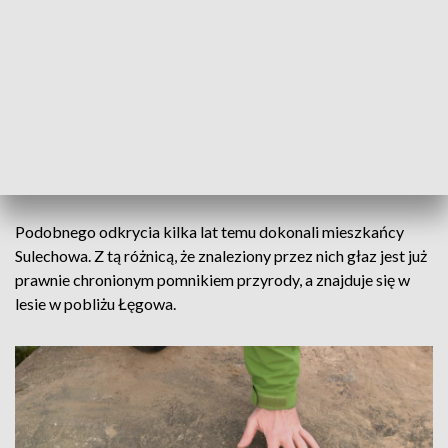
Żeby zabezpieczyć głaz, społecznicy poprosili gminę Santok
o przeniesienie go na teren Muzeum Grodu Santok.
Z Santokiem kamień nie ma nic wspólnego, ponieważ
tamtejszy gród powstawał na przełomie IX i X wieku. Głaz to
jednak niecodzienne odkrycie, które mogłoby stać się
atrakcją regionu. Dlatego warto go przenieść w nowe,
bezpieczne miejsce.
Podobnego odkrycia kilka lat temu dokonali mieszkańcy
Sulechowa. Z tą różnicą, że znaleziony przez nich głaz jest już
prawnie chronionym pomnikiem przyrody, a znajduje się w
lesie w pobliżu Łęgowa.