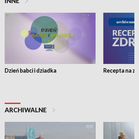
INNE
Dzień babci i dziadka
Recepta na z
ARCHIWALNE