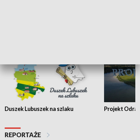
Kalejdoskop
Sołtys na med
WYPOCZYNEK I REKREACJA
Duszek Lubuszek na szlaku
Projekt Odra
REPORTAŻE