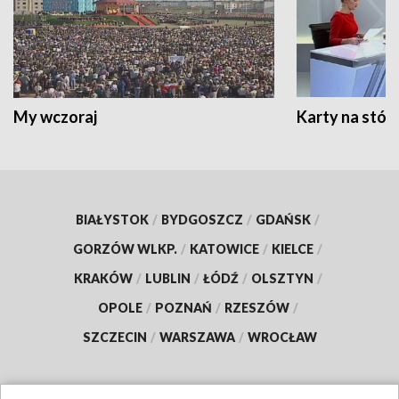
My wczoraj
Karty na stół:
BIAŁYSTOK
/
BYDGOSZCZ
/
GDAŃSK
/
GORZÓW WLKP.
/
KATOWICE
/
KIELCE
/
KRAKÓW
/
LUBLIN
/
ŁÓDŹ
/
OLSZTYN
/
OPOLE
/
POZNAŃ
/
RZESZÓW
/
SZCZECIN
/
WARSZAWA
/
WROCŁAW