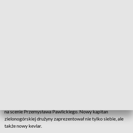
2017 roku prezentacja była połączona z 60 urodzinami
Andrzeja Huszczy. Teraz okoliczności też były wyjątkowe,
bo Falubaz po dwuletniej przerwie wrócił do żużlowej elity.
Prezentacje Falubazu zawsze urastały do rangi wielkiego
wydarzenia, a wręcz święta kibiców. Nie inaczej było tym
razem. Nazwa prezentacji – gala KSF też była
nieprzypadkowa i nawiązywała do prezentacji zawodników
podczas gal bokserskich, czy MMA.
Jednym z pierwszych, który pojawił się na scenie, był Piotr
Protasiewicz. Do tej pory w prezentacjach zawsze
uczestniczył jako zawodnik.
Momentem kulminacyjnym prezentacji było pojawienie się
na scenie Przemysława Pawlickiego. Nowy kapitan
zielonogórskiej drużyny zaprezentował nie tylko siebie, ale
także nowy kevlar.