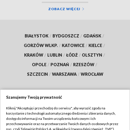
ZOBACZ WIĘCEJ
BIAŁYSTOK
/
BYDGOSZCZ
/
GDAŃSK
/
GORZÓW WLKP.
/
KATOWICE
/
KIELCE
/
KRAKÓW
/
LUBLIN
/
ŁÓDŹ
/
OLSZTYN
/
OPOLE
/
POZNAŃ
/
RZESZÓW
/
SZCZECIN
/
WARSZAWA
/
WROCŁAW
Szanujemy Twoją prywatność
Dołącz do nas:
Kliknij "Akceptuję i przechodzę do serwisu", aby wyrazić zgody na
korzystanie z technologii automatycznego śledzenia i zbierania danych,
TVP
dostęp do informacji na Twoim urządzeniu końcowym i ich
Abonament TVP
przechowywanie oraz na przetwarzanie Twoich danych osobowych przez
Regulamin TVP
nas, czyli Telewizję Polską S.A. w likwidacji (zwaną dalej również „TVP”),