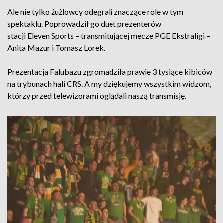
Ale nie tylko żużlowcy odegrali znaczące role w tym
spektaklu. Poprowadził go duet prezenterów
stacji Eleven Sports – transmitującej mecze PGE Ekstraligi –
Anita Mazur i Tomasz Lorek.
Prezentacja Falubazu zgromadziła prawie 3 tysiące kibiców
na trybunach hali CRS. A my dziękujemy wszystkim widzom,
którzy przed telewizorami oglądali naszą transmisję.