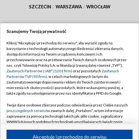
SZCZECIN
/
WARSZAWA
/
WROCŁAW
Szanujemy Twoją prywatność
Dołącz do nas:
Kliknij "Akceptuję i przechodzę do serwisu", aby wyrazić zgody na
korzystanie z technologii automatycznego śledzenia i zbierania danych,
TVP
dostęp do informacji na Twoim urządzeniu końcowym i ich
Abonament TVP
przechowywanie oraz na przetwarzanie Twoich danych osobowych przez
Regulamin TVP
nas, czyli Telewizję Polską S.A. w likwidacji (zwaną dalej również „TVP”),
Emisja w TVP
Polityka prywatności
Zaufanych Partnerów z IAB* (1201 firm)
oraz pozostałych
Zaufanych
Partnerów TVP (93 firm)
, w celach marketingowych (w tym do
Centrum informacji TVP
Moje zgody
zautomatyzowanego dopasowania reklam do Twoich zainteresowań i
mierzenia ich skuteczności) i pozostałych, które wskazujemy poniżej, a
Naziemna Telewizja Cyfrowa
Pomoc
także zgody na udostępnianie przez nas identyfikatora PPID do Google.
Sklep TVP
Biuro reklamy
Twoje dane osobowe zbierane podczas odwiedzania przez Ciebie naszych
Rada Programowa
Kontakt
poszczególnych serwisów
zwanych dalej „Portalem”, w tym informacje
zapisywane za pomocą technologii takich jak: pliki cookie, sygnalizatory
System NOS
WWW lub innych podobnych technologii umożliwiających świadczenie
dopasowanych i bezpiecznych usług, personalizację treści oraz reklam,
Informacje o nadawcy
Kanały
udostępnianie funkcji mediów społecznościowych oraz analizowanie
Akceptuję i przechodzę do serwisu
ruchu w Internecie.