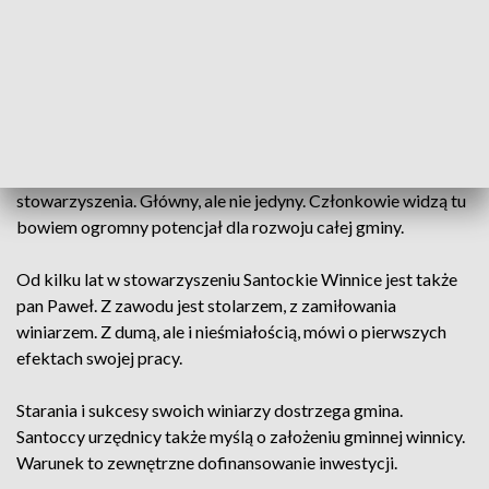
że posiadanie własnych winorośli to marzenie większej grupy
osób. Powstało więc stowarzyszenie promujące tę formę
upraw. Teraz jest w nim już 9 winnic. Jedną z pierwszych
założył Konrad Kowalicki. Marzył o tym od lat.
Pan Konrad uprawia gatunki znane już w średniowieczu. Bo
przywrócenie historii winiarstwa to główny cel
stowarzyszenia. Główny, ale nie jedyny. Członkowie widzą tu
bowiem ogromny potencjał dla rozwoju całej gminy.
Od kilku lat w stowarzyszeniu Santockie Winnice jest także
pan Paweł. Z zawodu jest stolarzem, z zamiłowania
winiarzem. Z dumą, ale i nieśmiałością, mówi o pierwszych
efektach swojej pracy.
Starania i sukcesy swoich winiarzy dostrzega gmina.
Santoccy urzędnicy także myślą o założeniu gminnej winnicy.
Warunek to zewnętrzne dofinansowanie inwestycji.