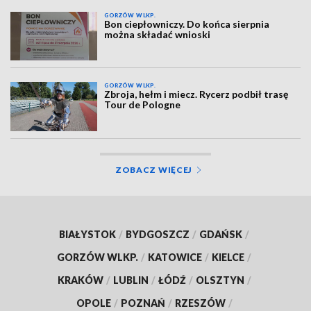
GORZÓW WLKP.
Bon ciepłowniczy. Do końca sierpnia
można składać wnioski
GORZÓW WLKP.
Zbroja, hełm i miecz. Rycerz podbił trasę
Tour de Pologne
ZOBACZ WIĘCEJ
BIAŁYSTOK
/
BYDGOSZCZ
/
GDAŃSK
/
GORZÓW WLKP.
/
KATOWICE
/
KIELCE
/
KRAKÓW
/
LUBLIN
/
ŁÓDŹ
/
OLSZTYN
/
OPOLE
/
POZNAŃ
/
RZESZÓW
/