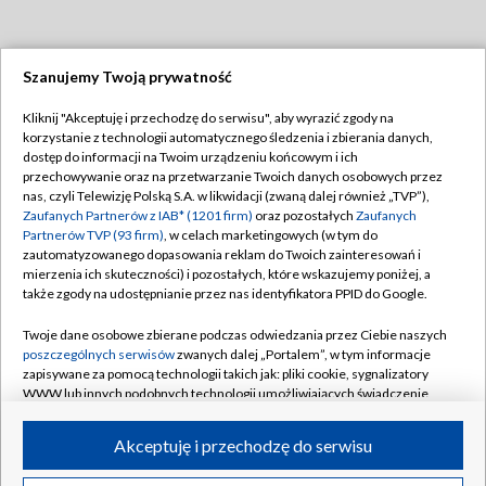
Szanujemy Twoją prywatność
Dołącz do nas:
Kliknij "Akceptuję i przechodzę do serwisu", aby wyrazić zgody na
korzystanie z technologii automatycznego śledzenia i zbierania danych,
TVP
dostęp do informacji na Twoim urządzeniu końcowym i ich
Abonament TVP
przechowywanie oraz na przetwarzanie Twoich danych osobowych przez
Regulamin TVP
nas, czyli Telewizję Polską S.A. w likwidacji (zwaną dalej również „TVP”),
Emisja w TVP
Polityka prywatności
Zaufanych Partnerów z IAB* (1201 firm)
oraz pozostałych
Zaufanych
Partnerów TVP (93 firm)
, w celach marketingowych (w tym do
Centrum informacji TVP
Moje zgody
zautomatyzowanego dopasowania reklam do Twoich zainteresowań i
mierzenia ich skuteczności) i pozostałych, które wskazujemy poniżej, a
Naziemna Telewizja Cyfrowa
Pomoc
także zgody na udostępnianie przez nas identyfikatora PPID do Google.
Sklep TVP
Biuro reklamy
Twoje dane osobowe zbierane podczas odwiedzania przez Ciebie naszych
Rada Programowa
Kontakt
poszczególnych serwisów
zwanych dalej „Portalem”, w tym informacje
zapisywane za pomocą technologii takich jak: pliki cookie, sygnalizatory
System NOS
WWW lub innych podobnych technologii umożliwiających świadczenie
dopasowanych i bezpiecznych usług, personalizację treści oraz reklam,
Informacje o nadawcy
Kanały
udostępnianie funkcji mediów społecznościowych oraz analizowanie
Akceptuję i przechodzę do serwisu
ruchu w Internecie.
Program dla prasy
©2026 Telewizja Polska S.A. w likwidacji