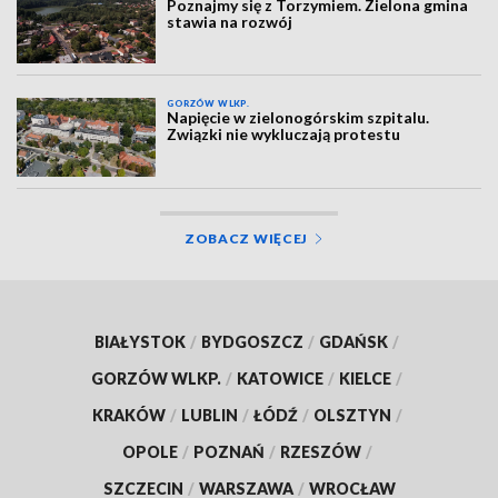
Poznajmy się z Torzymiem. Zielona gmina
stawia na rozwój
GORZÓW WLKP.
Napięcie w zielonogórskim szpitalu.
Związki nie wykluczają protestu
ZOBACZ WIĘCEJ
BIAŁYSTOK
/
BYDGOSZCZ
/
GDAŃSK
/
GORZÓW WLKP.
/
KATOWICE
/
KIELCE
/
KRAKÓW
/
LUBLIN
/
ŁÓDŹ
/
OLSZTYN
/
OPOLE
/
POZNAŃ
/
RZESZÓW
/
SZCZECIN
/
WARSZAWA
/
WROCŁAW