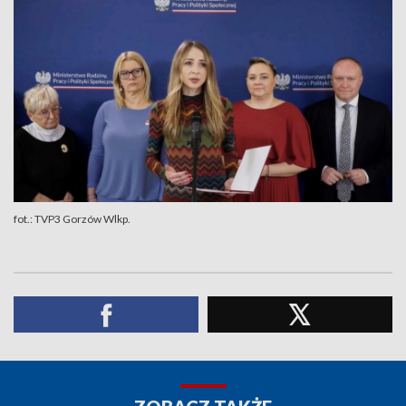
fot.: TVP3 Gorzów Wlkp.