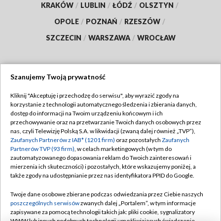
KRAKÓW
/
LUBLIN
/
ŁÓDŹ
/
OLSZTYN
/
OPOLE
/
POZNAŃ
/
RZESZÓW
/
SZCZECIN
/
WARSZAWA
/
WROCŁAW
Szanujemy Twoją prywatność
Dołącz do nas:
Kliknij "Akceptuję i przechodzę do serwisu", aby wyrazić zgody na
korzystanie z technologii automatycznego śledzenia i zbierania danych,
TVP
dostęp do informacji na Twoim urządzeniu końcowym i ich
Abonament TVP
przechowywanie oraz na przetwarzanie Twoich danych osobowych przez
Regulamin TVP
nas, czyli Telewizję Polską S.A. w likwidacji (zwaną dalej również „TVP”),
Emisja w TVP
Polityka prywatności
Zaufanych Partnerów z IAB* (1201 firm)
oraz pozostałych
Zaufanych
Partnerów TVP (93 firm)
, w celach marketingowych (w tym do
Centrum informacji TVP
Moje zgody
zautomatyzowanego dopasowania reklam do Twoich zainteresowań i
mierzenia ich skuteczności) i pozostałych, które wskazujemy poniżej, a
Naziemna Telewizja Cyfrowa
Pomoc
także zgody na udostępnianie przez nas identyfikatora PPID do Google.
Sklep TVP
Biuro reklamy
Twoje dane osobowe zbierane podczas odwiedzania przez Ciebie naszych
Rada Programowa
Kontakt
poszczególnych serwisów
zwanych dalej „Portalem”, w tym informacje
zapisywane za pomocą technologii takich jak: pliki cookie, sygnalizatory
System NOS
WWW lub innych podobnych technologii umożliwiających świadczenie