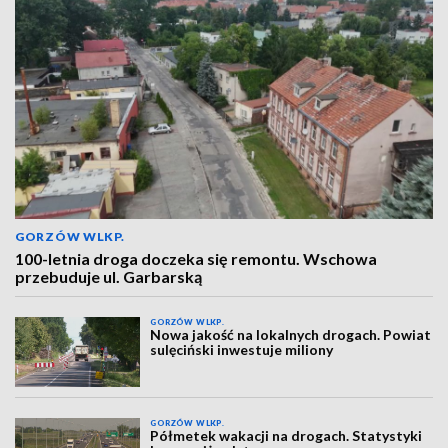
GORZÓW WLKP.
100-letnia droga doczeka się remontu. Wschowa
przebuduje ul. Garbarską
GORZÓW WLKP.
Nowa jakość na lokalnych drogach. Powiat
sulęciński inwestuje miliony
GORZÓW WLKP.
Półmetek wakacji na drogach. Statystyki