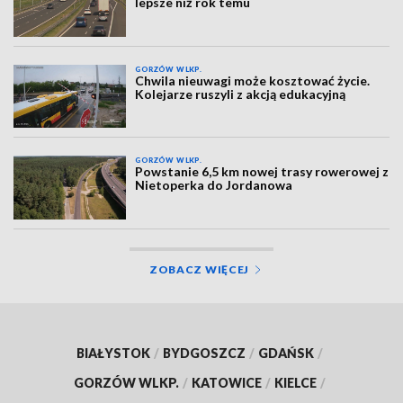
lepsze niż rok temu
GORZÓW WLKP.
Chwila nieuwagi może kosztować życie.
Kolejarze ruszyli z akcją edukacyjną
GORZÓW WLKP.
Powstanie 6,5 km nowej trasy rowerowej z
Nietoperka do Jordanowa
ZOBACZ WIĘCEJ
BIAŁYSTOK
/
BYDGOSZCZ
/
GDAŃSK
/
GORZÓW WLKP.
/
KATOWICE
/
KIELCE
/