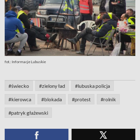
fot.: Informacje Lubuskie
#świecko
#zielony ład
#lubuska policja
#kierowca
#blokada
#protest
#rolnik
#patryk głażewski