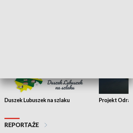
Kalejdoskop
Sołtys na med
WYPOCZYNEK I REKREACJA
Duszek Lubuszek na szlaku
Projekt Odra
REPORTAŻE