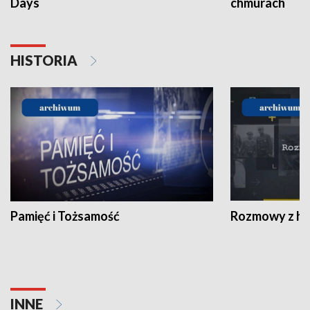
Days
chmurach
HISTORIA
Pamięć i Tożsamość
Rozmowy z his
INNE