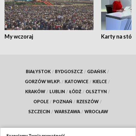
My wczoraj
Karty na stół:
BIAŁYSTOK
/
BYDGOSZCZ
/
GDAŃSK
/
GORZÓW WLKP.
/
KATOWICE
/
KIELCE
/
KRAKÓW
/
LUBLIN
/
ŁÓDŹ
/
OLSZTYN
/
OPOLE
/
POZNAŃ
/
RZESZÓW
/
SZCZECIN
/
WARSZAWA
/
WROCŁAW
Szanujemy Twoją prywatność