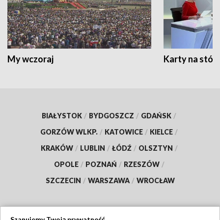
My wczoraj
Karty na stół:
BIAŁYSTOK
/
BYDGOSZCZ
/
GDAŃSK
/
GORZÓW WLKP.
/
KATOWICE
/
KIELCE
/
KRAKÓW
/
LUBLIN
/
ŁÓDŹ
/
OLSZTYN
/
OPOLE
/
POZNAŃ
/
RZESZÓW
/
SZCZECIN
/
WARSZAWA
/
WROCŁAW
Szanujemy Twoją prywatność