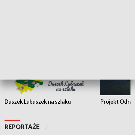
Kalejdoskop
Sołtys na med
WYPOCZYNEK I REKREACJA
Duszek Lubuszek na szlaku
Projekt Odra
REPORTAŻE