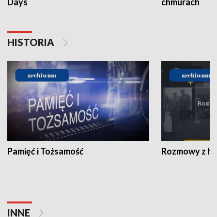
Days
chmurach
HISTORIA
Pamięć i Tożsamość
Rozmowy z his
INNE