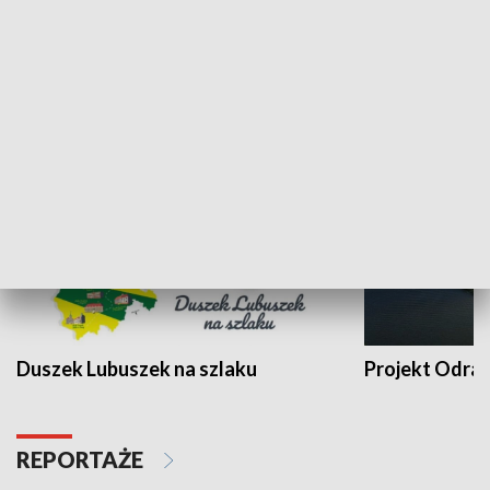
Kalejdoskop
Sołtys na med
WYPOCZYNEK I REKREACJA
Duszek Lubuszek na szlaku
Projekt Odra
REPORTAŻE