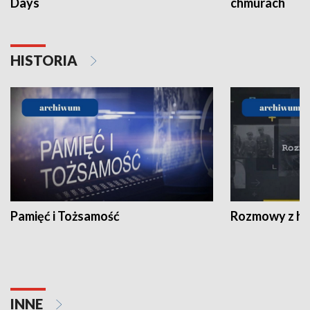
Days
chmurach
HISTORIA
Pamięć i Tożsamość
Rozmowy z his
INNE