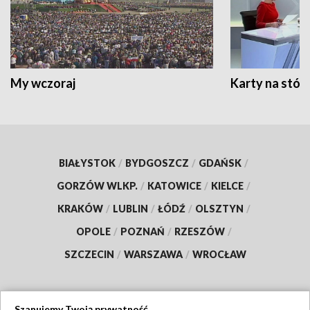
My wczoraj
Karty na stół:
BIAŁYSTOK
/
BYDGOSZCZ
/
GDAŃSK
/
GORZÓW WLKP.
/
KATOWICE
/
KIELCE
/
KRAKÓW
/
LUBLIN
/
ŁÓDŹ
/
OLSZTYN
/
OPOLE
/
POZNAŃ
/
RZESZÓW
/
SZCZECIN
/
WARSZAWA
/
WROCŁAW
Szanujemy Twoją prywatność