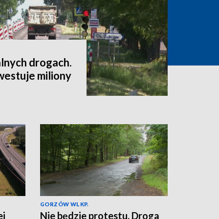
alnych drogach.
westuje miliony
GORZÓW WLKP.
ej
Nie będzie protestu. Droga