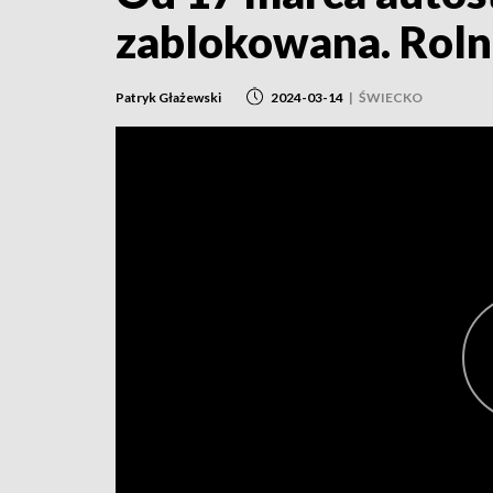
zablokowana. Roln
Patryk Głażewski
2024-03-14
|
ŚWIECKO