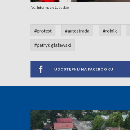
fot.: Informacje Lubuskie
#protest
#autostrada
#rolnik
#patryk głażewski
UDOSTĘPNIJ NA FACEBOOKU