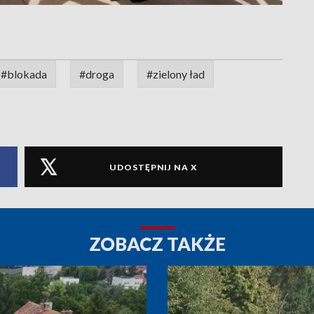
#blokada
#droga
#zielony ład
UDOSTĘPNIJ NA X
ZOBACZ TAKŻE