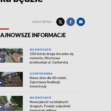
UDOSTĘPNIJ:
AJNOWSZE INFORMACJE
NA DROGACH
100-letnia droga doczeka się
remontu. Wschowa
przebuduje ul. Garbarską
GOSPODARKA
Nowy dom dla 40 rodzin.
Szprotawa finalizuje
inwestycję
NA DROGACH
Nowa jakość na lokalnych
drogach. Powiat sulęciński
inwestuje miliony