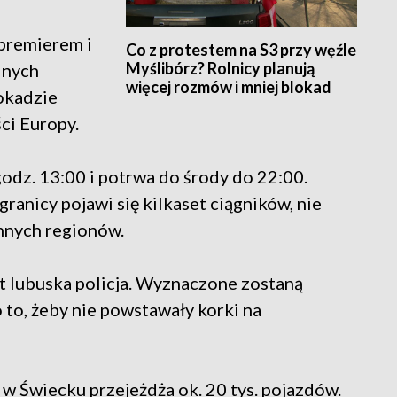
premierem i
Co z protestem na S3 przy węźle
Myślibórz? Rolnicy planują
dnych
więcej rozmów i mniej blokad
lokadzie
ści Europy.
godz. 13:00 i potrwa do środy do 22:00.
ranicy pojawi się kilkaset ciągników, nie
ennych regionów.
t lubuska policja. Wyznaczone zostaną
 to, żeby nie powstawały korki na
 w Świecku przejeżdża ok. 20 tys. pojazdów.