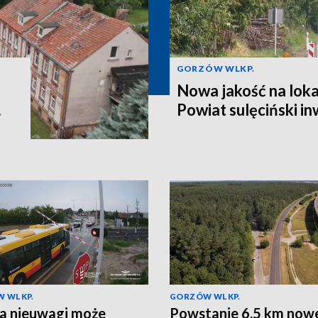
GORZÓW WLKP.
Nowa jakość na lok
.
Powiat sulęciński in
 WLKP.
GORZÓW WLKP.
a nieuwagi może
Powstanie 6,5 km now