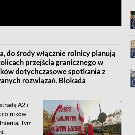
ca, do środy włącznie rolnicy planują
licach przejścia granicznego w
ików dotychczasowe spotkania z
wanych rozwiązań. Blokada
stradą A2 i
t rolników
nienia. Tym
i.