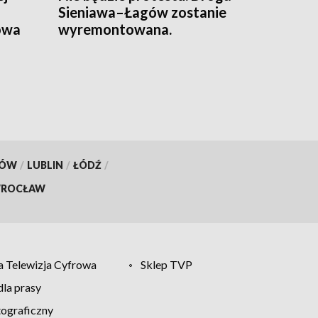
Sieniawa–Łagów zostanie
owa
wyremontowana.
KÓW
/
LUBLIN
/
ŁÓDŹ
/
ROCŁAW
 Telewizja Cyfrowa
Sklep TVP
la prasy
tograficzny