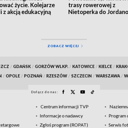
ować życie. Kolejarze
trasy rowerowej z
li z akcją edukacyjną
Nietoperka do Jordan
ZOBACZ WIĘCEJ
SZCZ
/
GDAŃSK
/
GORZÓW WLKP.
/
KATOWICE
/
KIELCE
/
KRA
N
/
OPOLE
/
POZNAŃ
/
RZESZÓW
/
SZCZECIN
/
WARSZAWA
/
W
Dołącz do nas:
Centrum informacji TVP
Naziemna
Informacje o nadawcy
Program d
zetargowe
Zgłoś program (ROPAT)
Serwis fo