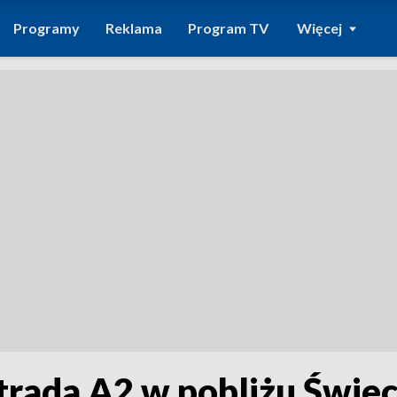
Programy
Reklama
Program TV
Więcej
trada A2 w pobliżu Świec