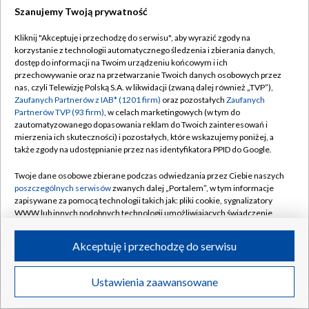
Szanujemy Twoją prywatność
Dołącz do nas:
Kliknij "Akceptuję i przechodzę do serwisu", aby wyrazić zgody na
korzystanie z technologii automatycznego śledzenia i zbierania danych,
TVP
dostęp do informacji na Twoim urządzeniu końcowym i ich
Abonament TVP
przechowywanie oraz na przetwarzanie Twoich danych osobowych przez
Regulamin TVP
nas, czyli Telewizję Polską S.A. w likwidacji (zwaną dalej również „TVP”),
Emisja w TVP
Polityka prywatności
Zaufanych Partnerów z IAB* (1201 firm)
oraz pozostałych
Zaufanych
Partnerów TVP (93 firm)
, w celach marketingowych (w tym do
Centrum informacji TVP
Moje zgody
zautomatyzowanego dopasowania reklam do Twoich zainteresowań i
mierzenia ich skuteczności) i pozostałych, które wskazujemy poniżej, a
Naziemna Telewizja Cyfrowa
Pomoc
także zgody na udostępnianie przez nas identyfikatora PPID do Google.
Sklep TVP
Biuro reklamy
Twoje dane osobowe zbierane podczas odwiedzania przez Ciebie naszych
Rada Programowa
Kontakt
poszczególnych serwisów
zwanych dalej „Portalem”, w tym informacje
zapisywane za pomocą technologii takich jak: pliki cookie, sygnalizatory
System NOS
WWW lub innych podobnych technologii umożliwiających świadczenie
dopasowanych i bezpiecznych usług, personalizację treści oraz reklam,
Informacje o nadawcy
Kanały
udostępnianie funkcji mediów społecznościowych oraz analizowanie
Akceptuję i przechodzę do serwisu
ruchu w Internecie.
Program dla prasy
©2026 Telewizja Polska S.A. w likwidacji
Biuro Reklamy
Twoje dane osobowe zbierane podczas odwiedzania przez Ciebie
Ustawienia zaawansowane
poszczególnych serwisów
na Portalu, takie jak adresy IP, identyfikatory
Ogłoszenie przetargowe
Twoich urządzeń końcowych i identyfikatory plików cookie, informacje o