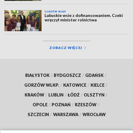
GORZÓW WLKP.
Lubuskie wsie z dofinansowaniem. Czeki
wręczył minister rolnictwa
ZOBACZ WIĘCEJ
BIAŁYSTOK
/
BYDGOSZCZ
/
GDAŃSK
/
GORZÓW WLKP.
/
KATOWICE
/
KIELCE
/
KRAKÓW
/
LUBLIN
/
ŁÓDŹ
/
OLSZTYN
/
OPOLE
/
POZNAŃ
/
RZESZÓW
/
SZCZECIN
/
WARSZAWA
/
WROCŁAW