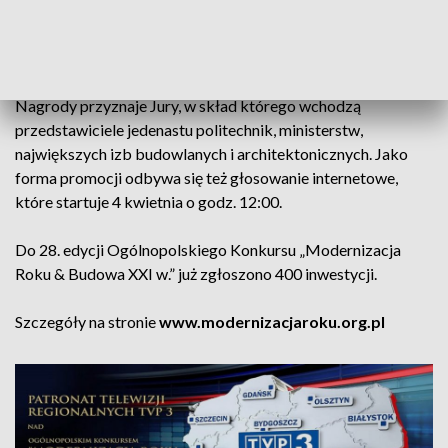
inwestor, firma budowlana, architekt czy producent. Konkurs
odbywa się w klasyfikacji ogólnej oraz wojewódzkiej,
promując region.
Nagrody przyznaje Jury, w skład którego wchodzą
przedstawiciele jedenastu politechnik, ministerstw,
największych izb budowlanych i architektonicznych. Jako
forma promocji odbywa się też głosowanie internetowe,
które startuje 4 kwietnia o godz. 12:00.
Do 28. edycji Ogólnopolskiego Konkursu „Modernizacja
Roku & Budowa XXI w.” już zgłoszono 400 inwestycji.
Szczegóły na stronie
www.modernizacjaroku.org.pl