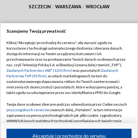
SZCZECIN
/
WARSZAWA
/
WROCŁAW
Szanujemy Twoją prywatność
Dołącz do nas:
Kliknij "Akceptuję i przechodzę do serwisu", aby wyrazić zgody na
korzystanie z technologii automatycznego śledzenia i zbierania danych,
TVP
dostęp do informacji na Twoim urządzeniu końcowym i ich
Abonament TVP
przechowywanie oraz na przetwarzanie Twoich danych osobowych przez
Regulamin TVP
nas, czyli Telewizję Polską S.A. w likwidacji (zwaną dalej również „TVP”),
Emisja w TVP
Polityka prywatności
Zaufanych Partnerów z IAB* (1201 firm)
oraz pozostałych
Zaufanych
Partnerów TVP (93 firm)
, w celach marketingowych (w tym do
Centrum informacji TVP
Moje zgody
zautomatyzowanego dopasowania reklam do Twoich zainteresowań i
mierzenia ich skuteczności) i pozostałych, które wskazujemy poniżej, a
Naziemna Telewizja Cyfrowa
Pomoc
także zgody na udostępnianie przez nas identyfikatora PPID do Google.
Sklep TVP
Biuro reklamy
Twoje dane osobowe zbierane podczas odwiedzania przez Ciebie naszych
Rada Programowa
Kontakt
poszczególnych serwisów
zwanych dalej „Portalem”, w tym informacje
zapisywane za pomocą technologii takich jak: pliki cookie, sygnalizatory
System NOS
WWW lub innych podobnych technologii umożliwiających świadczenie
dopasowanych i bezpiecznych usług, personalizację treści oraz reklam,
Informacje o nadawcy
Kanały
udostępnianie funkcji mediów społecznościowych oraz analizowanie
Akceptuję i przechodzę do serwisu
ruchu w Internecie.