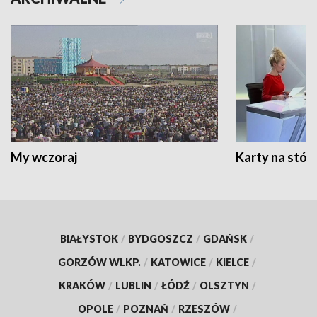
My wczoraj
Karty na stół:
BIAŁYSTOK
/
BYDGOSZCZ
/
GDAŃSK
/
GORZÓW WLKP.
/
KATOWICE
/
KIELCE
/
KRAKÓW
/
LUBLIN
/
ŁÓDŹ
/
OLSZTYN
/
OPOLE
/
POZNAŃ
/
RZESZÓW
/