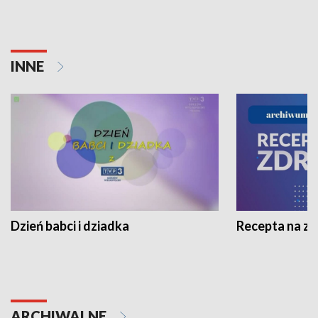
INNE
Dzień babci i dziadka
Recepta na z
ARCHIWALNE