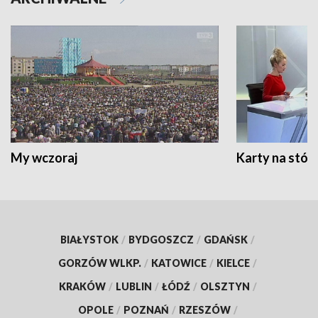
My wczoraj
Karty na stół:
BIAŁYSTOK
/
BYDGOSZCZ
/
GDAŃSK
/
GORZÓW WLKP.
/
KATOWICE
/
KIELCE
/
KRAKÓW
/
LUBLIN
/
ŁÓDŹ
/
OLSZTYN
/
OPOLE
/
POZNAŃ
/
RZESZÓW
/