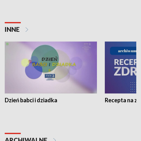
INNE
Dzień babci i dziadka
Recepta na z
ARCHIWALNE