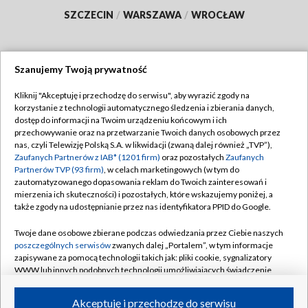
SZCZECIN
/
WARSZAWA
/
WROCŁAW
Szanujemy Twoją prywatność
Dołącz do nas:
Kliknij "Akceptuję i przechodzę do serwisu", aby wyrazić zgody na
korzystanie z technologii automatycznego śledzenia i zbierania danych,
TVP
dostęp do informacji na Twoim urządzeniu końcowym i ich
Abonament TVP
przechowywanie oraz na przetwarzanie Twoich danych osobowych przez
Regulamin TVP
nas, czyli Telewizję Polską S.A. w likwidacji (zwaną dalej również „TVP”),
Emisja w TVP
Polityka prywatności
Zaufanych Partnerów z IAB* (1201 firm)
oraz pozostałych
Zaufanych
Partnerów TVP (93 firm)
, w celach marketingowych (w tym do
Centrum informacji TVP
Moje zgody
zautomatyzowanego dopasowania reklam do Twoich zainteresowań i
mierzenia ich skuteczności) i pozostałych, które wskazujemy poniżej, a
Naziemna Telewizja Cyfrowa
Pomoc
także zgody na udostępnianie przez nas identyfikatora PPID do Google.
Sklep TVP
Biuro reklamy
Twoje dane osobowe zbierane podczas odwiedzania przez Ciebie naszych
Rada Programowa
Kontakt
poszczególnych serwisów
zwanych dalej „Portalem”, w tym informacje
zapisywane za pomocą technologii takich jak: pliki cookie, sygnalizatory
System NOS
WWW lub innych podobnych technologii umożliwiających świadczenie
dopasowanych i bezpiecznych usług, personalizację treści oraz reklam,
Informacje o nadawcy
Kanały
udostępnianie funkcji mediów społecznościowych oraz analizowanie
Akceptuję i przechodzę do serwisu
ruchu w Internecie.