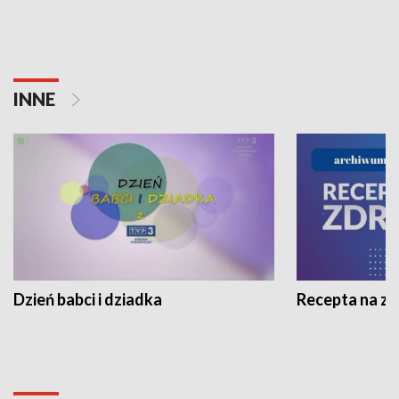
INNE
Dzień babci i dziadka
Recepta na z