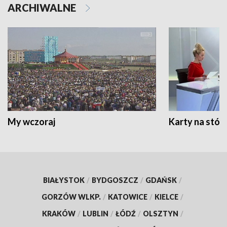
ARCHIWALNE
My wczoraj
Karty na stół:
BIAŁYSTOK
/
BYDGOSZCZ
/
GDAŃSK
/
GORZÓW WLKP.
/
KATOWICE
/
KIELCE
/
KRAKÓW
/
LUBLIN
/
ŁÓDŹ
/
OLSZTYN
/