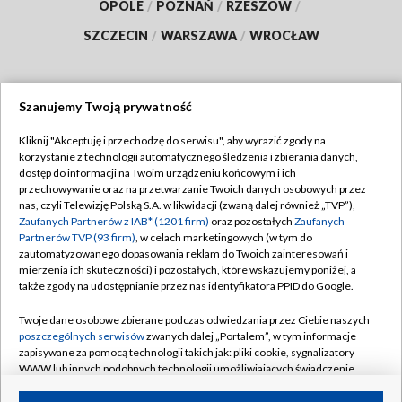
OPOLE
/
POZNAŃ
/
RZESZÓW
/
SZCZECIN
/
WARSZAWA
/
WROCŁAW
Szanujemy Twoją prywatność
Dołącz do nas:
Kliknij "Akceptuję i przechodzę do serwisu", aby wyrazić zgody na
korzystanie z technologii automatycznego śledzenia i zbierania danych,
TVP
dostęp do informacji na Twoim urządzeniu końcowym i ich
Abonament TVP
przechowywanie oraz na przetwarzanie Twoich danych osobowych przez
Regulamin TVP
nas, czyli Telewizję Polską S.A. w likwidacji (zwaną dalej również „TVP”),
Emisja w TVP
Polityka prywatności
Zaufanych Partnerów z IAB* (1201 firm)
oraz pozostałych
Zaufanych
Partnerów TVP (93 firm)
, w celach marketingowych (w tym do
Centrum informacji TVP
Moje zgody
zautomatyzowanego dopasowania reklam do Twoich zainteresowań i
mierzenia ich skuteczności) i pozostałych, które wskazujemy poniżej, a
Naziemna Telewizja Cyfrowa
Pomoc
także zgody na udostępnianie przez nas identyfikatora PPID do Google.
Sklep TVP
Biuro reklamy
Twoje dane osobowe zbierane podczas odwiedzania przez Ciebie naszych
Rada Programowa
Kontakt
poszczególnych serwisów
zwanych dalej „Portalem”, w tym informacje
zapisywane za pomocą technologii takich jak: pliki cookie, sygnalizatory
System NOS
WWW lub innych podobnych technologii umożliwiających świadczenie
dopasowanych i bezpiecznych usług, personalizację treści oraz reklam,
Informacje o nadawcy
Kanały
udostępnianie funkcji mediów społecznościowych oraz analizowanie