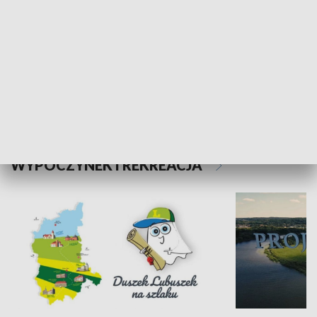
Kalejdoskop
Sołtys na med
WYPOCZYNEK I REKREACJA