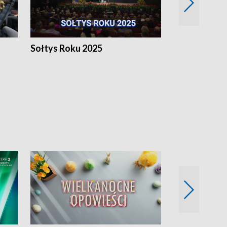
h
Sołtys Roku 2025
20 lat minęł
Wlkp.