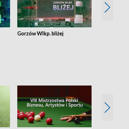
Gorzów Wlkp. bliżej
Lubuskie bliż