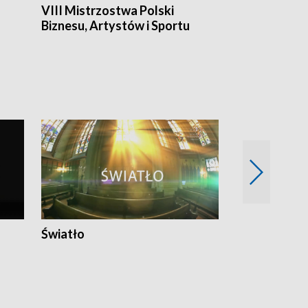
VIII Mistrzostwa Polski
Cztery kwar
Biznesu, Artystów i Sportu
Światło
Nowy adres