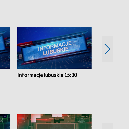
Informacje lubuskie 15:30
Przegląd ty