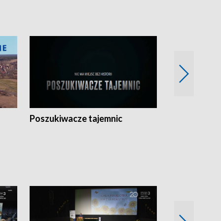
Poszukiwacze tajemnic
Kostrzyn na 