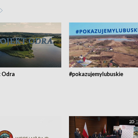
t Odra
#pokazujemylubuskie