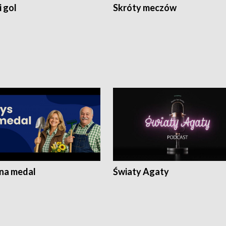
 gol
Skróty meczów
 na medal
Światy Agaty