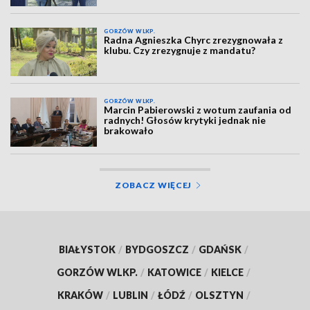
GORZÓW WLKP.
Radna Agnieszka Chyrc zrezygnowała z
klubu. Czy zrezygnuje z mandatu?
GORZÓW WLKP.
Marcin Pabierowski z wotum zaufania od
radnych! Głosów krytyki jednak nie
brakowało
ZOBACZ WIĘCEJ
BIAŁYSTOK
/
BYDGOSZCZ
/
GDAŃSK
/
GORZÓW WLKP.
/
KATOWICE
/
KIELCE
/
KRAKÓW
/
LUBLIN
/
ŁÓDŹ
/
OLSZTYN
/