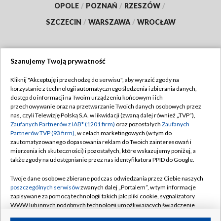
OPOLE
/
POZNAŃ
/
RZESZÓW
/
SZCZECIN
/
WARSZAWA
/
WROCŁAW
Szanujemy Twoją prywatność
Dołącz do nas:
Kliknij "Akceptuję i przechodzę do serwisu", aby wyrazić zgody na
korzystanie z technologii automatycznego śledzenia i zbierania danych,
TVP
dostęp do informacji na Twoim urządzeniu końcowym i ich
Abonament TVP
przechowywanie oraz na przetwarzanie Twoich danych osobowych przez
Regulamin TVP
nas, czyli Telewizję Polską S.A. w likwidacji (zwaną dalej również „TVP”),
Emisja w TVP
Polityka prywatności
Zaufanych Partnerów z IAB* (1201 firm)
oraz pozostałych
Zaufanych
Partnerów TVP (93 firm)
, w celach marketingowych (w tym do
Centrum informacji TVP
Moje zgody
zautomatyzowanego dopasowania reklam do Twoich zainteresowań i
mierzenia ich skuteczności) i pozostałych, które wskazujemy poniżej, a
Naziemna Telewizja Cyfrowa
Pomoc
także zgody na udostępnianie przez nas identyfikatora PPID do Google.
Sklep TVP
Biuro reklamy
Twoje dane osobowe zbierane podczas odwiedzania przez Ciebie naszych
Rada Programowa
Kontakt
poszczególnych serwisów
zwanych dalej „Portalem”, w tym informacje
zapisywane za pomocą technologii takich jak: pliki cookie, sygnalizatory
System NOS
WWW lub innych podobnych technologii umożliwiających świadczenie
dopasowanych i bezpiecznych usług, personalizację treści oraz reklam,
Informacje o nadawcy
Kanały