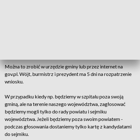
głosowania w dniu wyborów wydadzą nam w szkole
podstawowej nr 13. Numer naszego okręgu to 5 i zarazem 5-
ciu albo pięcioro radnych z największą liczbą głosów z
naszego terenu zasiądzie w radzie miasta.
To gdzie jesteśmy zameldowani, możemy sprawdzić w
Centralnym Rejestrze Wyborców.
Można to zrobić w urzędzie gminy lub przez internet na
gov.pl. Wójt, burmistrz i prezydent ma 5 dni na rozpatrzenie
wniosku.
W przypadku kiedy np. będziemy w szpitalu poza swoją
gminą, ale na terenie naszego województwa, zagłosować
będziemy mogli tylko do rady powiatu i sejmiku
województwa. Jeżeli będziemy poza swoim powiatem -
podczas głosowania dostaniemy tylko kartę z kandydatami
do sejmiku.