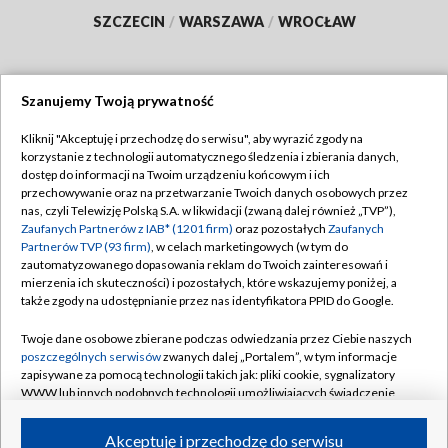
SZCZECIN
/
WARSZAWA
/
WROCŁAW
Szanujemy Twoją prywatność
Dołącz do nas:
Kliknij "Akceptuję i przechodzę do serwisu", aby wyrazić zgody na
korzystanie z technologii automatycznego śledzenia i zbierania danych,
TVP
dostęp do informacji na Twoim urządzeniu końcowym i ich
Abonament TVP
przechowywanie oraz na przetwarzanie Twoich danych osobowych przez
Regulamin TVP
nas, czyli Telewizję Polską S.A. w likwidacji (zwaną dalej również „TVP”),
Emisja w TVP
Polityka prywatności
Zaufanych Partnerów z IAB* (1201 firm)
oraz pozostałych
Zaufanych
Partnerów TVP (93 firm)
, w celach marketingowych (w tym do
Centrum informacji TVP
Moje zgody
zautomatyzowanego dopasowania reklam do Twoich zainteresowań i
mierzenia ich skuteczności) i pozostałych, które wskazujemy poniżej, a
Naziemna Telewizja Cyfrowa
Pomoc
także zgody na udostępnianie przez nas identyfikatora PPID do Google.
Sklep TVP
Biuro reklamy
Twoje dane osobowe zbierane podczas odwiedzania przez Ciebie naszych
Rada Programowa
Kontakt
poszczególnych serwisów
zwanych dalej „Portalem”, w tym informacje
zapisywane za pomocą technologii takich jak: pliki cookie, sygnalizatory
System NOS
WWW lub innych podobnych technologii umożliwiających świadczenie
dopasowanych i bezpiecznych usług, personalizację treści oraz reklam,
Informacje o nadawcy
Kanały
udostępnianie funkcji mediów społecznościowych oraz analizowanie
Akceptuję i przechodzę do serwisu
ruchu w Internecie.