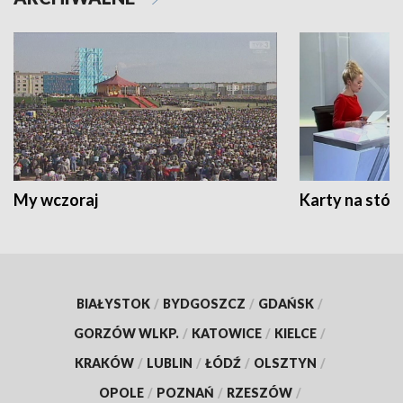
My wczoraj
Karty na stół:
BIAŁYSTOK
/
BYDGOSZCZ
/
GDAŃSK
/
GORZÓW WLKP.
/
KATOWICE
/
KIELCE
/
KRAKÓW
/
LUBLIN
/
ŁÓDŹ
/
OLSZTYN
/
OPOLE
/
POZNAŃ
/
RZESZÓW
/