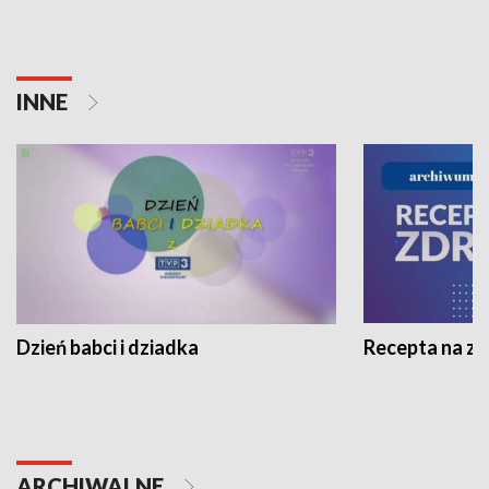
INNE
Dzień babci i dziadka
Recepta na z
ARCHIWALNE