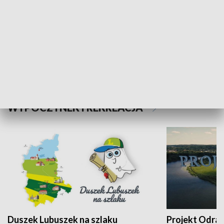
Kalejdoskop
Sołtys na med
WYPOCZYNEK I REKREACJA
Duszek Lubuszek na szlaku
Projekt Odra