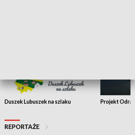
Kalejdoskop
Sołtys na med
WYPOCZYNEK I REKREACJA
Duszek Lubuszek na szlaku
Projekt Odra
REPORTAŻE