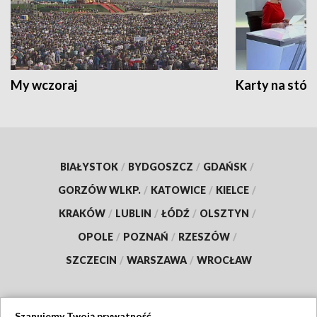
My wczoraj
Karty na stół:
BIAŁYSTOK
/
BYDGOSZCZ
/
GDAŃSK
/
GORZÓW WLKP.
/
KATOWICE
/
KIELCE
/
KRAKÓW
/
LUBLIN
/
ŁÓDŹ
/
OLSZTYN
/
OPOLE
/
POZNAŃ
/
RZESZÓW
/
SZCZECIN
/
WARSZAWA
/
WROCŁAW
Szanujemy Twoją prywatność