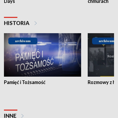
Days
chmurach
HISTORIA
Pamięć i Tożsamość
Rozmowy z his
INNE