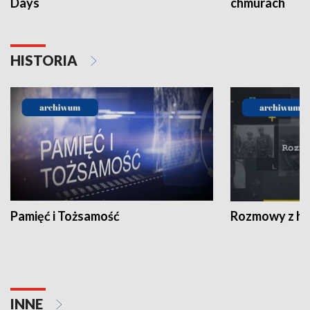
Days
chmurach
HISTORIA
Pamięć i Tożsamość
Rozmowy z his
INNE