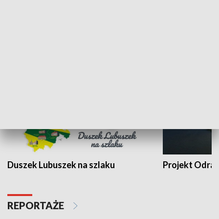
Kalejdoskop
Sołtys na med
WYPOCZYNEK I REKREACJA
Duszek Lubuszek na szlaku
Projekt Odra
REPORTAŻE