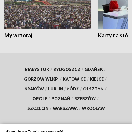
My wczoraj
Karty na stół:
BIAŁYSTOK
/
BYDGOSZCZ
/
GDAŃSK
/
GORZÓW WLKP.
/
KATOWICE
/
KIELCE
/
KRAKÓW
/
LUBLIN
/
ŁÓDŹ
/
OLSZTYN
/
OPOLE
/
POZNAŃ
/
RZESZÓW
/
SZCZECIN
/
WARSZAWA
/
WROCŁAW
Szanujemy Twoją prywatność