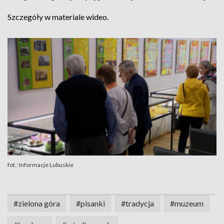
Szczegóły w materiale wideo.
fot.: Informacje Lubuskie
#zielona góra
#pisanki
#tradycja
#muzeum