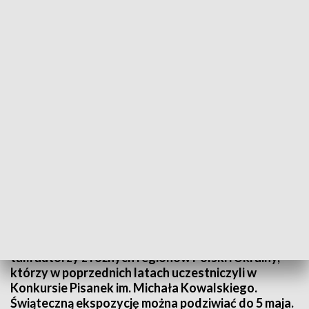
Informacje Lubuskie, 07.03.2024
Małe, duże, kurze, przepiórcze – wszystkie z
wyjątkowymi dekoracjami. Takie pisanki
wypożyczone z Muzeum Lubuskiego im. Jana
Dekerta w Gorzowie można oglądać w
zielonogórskim muzeum. Swoje prace prezentują
tam autorzy z różnych regionów Polski i Ukrainy,
którzy w poprzednich latach uczestniczyli w
Konkursie Pisanek im. Michała Kowalskiego.
Świąteczną ekspozycję można podziwiać do 5 maja.