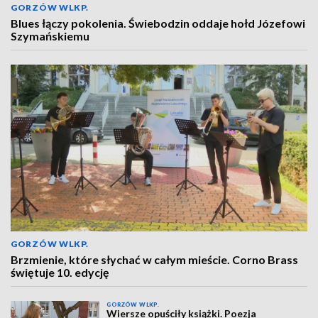
GORZÓW WLKP.
Blues łączy pokolenia. Świebodzin oddaje hołd Józefowi
Szymańskiemu
GORZÓW WLKP.
Brzmienie, które słychać w całym mieście. Corno Brass
świętuje 10. edycję
GORZÓW WLKP.
Wiersze opuściły książki. Poezja