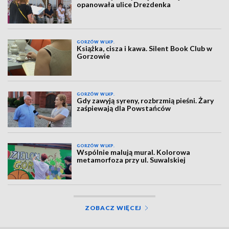
opanowała ulice Drezdenka
GORZÓW WLKP.
Książka, cisza i kawa. Silent Book Club w
Gorzowie
GORZÓW WLKP.
Gdy zawyją syreny, rozbrzmią pieśni. Żary
zaśpiewają dla Powstańców
GORZÓW WLKP.
Wspólnie malują mural. Kolorowa
metamorfoza przy ul. Suwalskiej
ZOBACZ WIĘCEJ