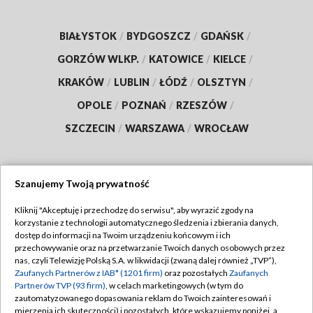
BIAŁYSTOK
/
BYDGOSZCZ
/
GDAŃSK
/
GORZÓW WLKP.
/
KATOWICE
/
KIELCE
/
KRAKÓW
/
LUBLIN
/
ŁÓDŹ
/
OLSZTYN
/
OPOLE
/
POZNAŃ
/
RZESZÓW
/
SZCZECIN
/
WARSZAWA
/
WROCŁAW
Szanujemy Twoją prywatność
Dołącz do nas:
Kliknij "Akceptuję i przechodzę do serwisu", aby wyrazić zgody na
korzystanie z technologii automatycznego śledzenia i zbierania danych,
TVP
dostęp do informacji na Twoim urządzeniu końcowym i ich
Abonament TVP
przechowywanie oraz na przetwarzanie Twoich danych osobowych przez
Regulamin TVP
nas, czyli Telewizję Polską S.A. w likwidacji (zwaną dalej również „TVP”),
Emisja w TVP
Polityka prywatności
Zaufanych Partnerów z IAB* (1201 firm)
oraz pozostałych
Zaufanych
Partnerów TVP (93 firm)
, w celach marketingowych (w tym do
Centrum informacji TVP
Moje zgody
zautomatyzowanego dopasowania reklam do Twoich zainteresowań i
mierzenia ich skuteczności) i pozostałych, które wskazujemy poniżej, a