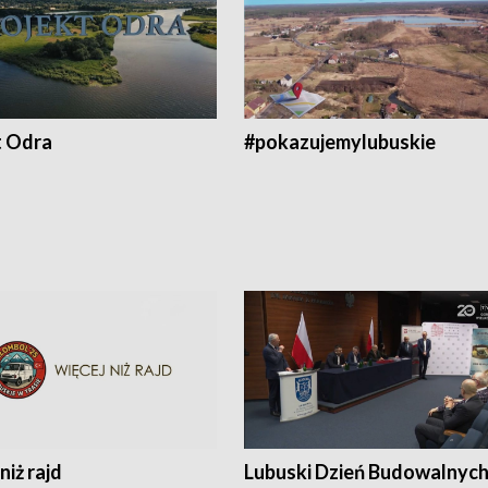
t Odra
#pokazujemylubuskie
niż rajd
Lubuski Dzień Budowalnyc