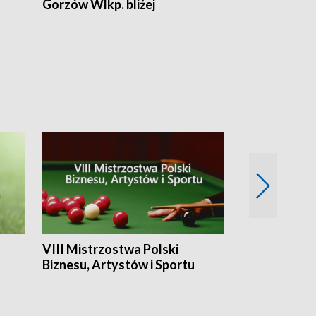
Gorzów Wlkp. bliżej
Lubuskie bliż
VIII Mistrzostwa Polski
Cztery kwar
Biznesu, Artystów i Sportu