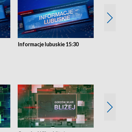
Informacje lubuskie 15:30
Przegląd ty