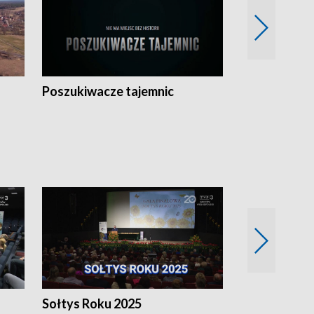
Poszukiwacze tajemnic
Kostrzyn na 
h
Sołtys Roku 2025
20 lat minęł