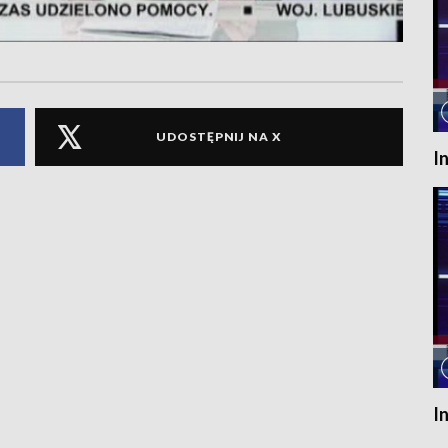
UDOSTĘPNIJ NA X
I
I