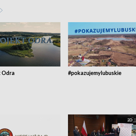
t Odra
#pokazujemylubuskie