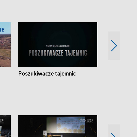
Poszukiwacze tajemnic
Kostrzyn na 