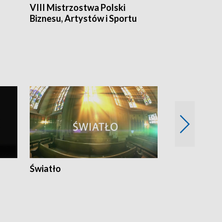
VIII Mistrzostwa Polski
Cztery kwar
Biznesu, Artystów i Sportu
Światło
Nowy adres