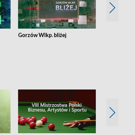
Gorzów Wlkp. bliżej
Lubuskie bliż