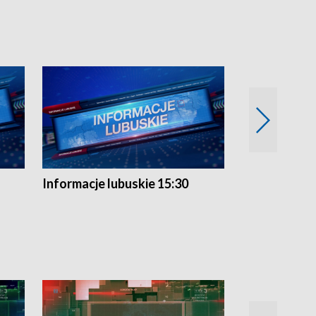
Informacje lubuskie 15:30
Przegląd ty