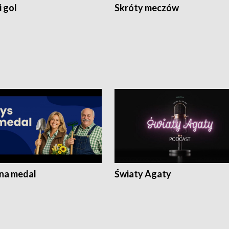
 gol
Skróty meczów
 na medal
Światy Agaty