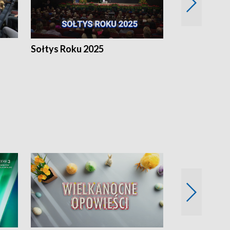
h
Sołtys Roku 2025
20 lat minęł
Wlkp.