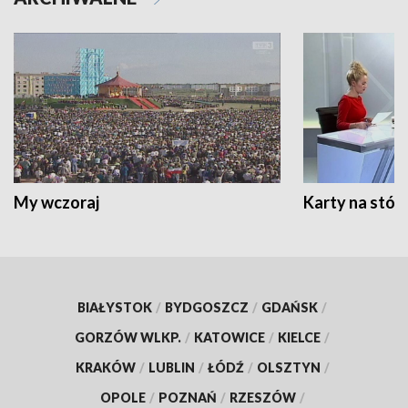
My wczoraj
Karty na stół:
BIAŁYSTOK
/
BYDGOSZCZ
/
GDAŃSK
/
GORZÓW WLKP.
/
KATOWICE
/
KIELCE
/
KRAKÓW
/
LUBLIN
/
ŁÓDŹ
/
OLSZTYN
/
OPOLE
/
POZNAŃ
/
RZESZÓW
/