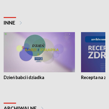
INNE
Dzień babci i dziadka
Recepta na z
ARCHIWALNE