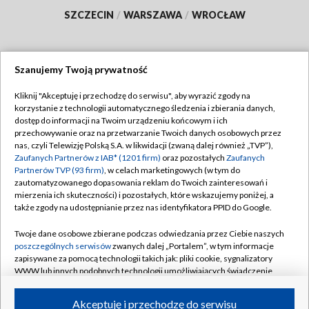
SZCZECIN
/
WARSZAWA
/
WROCŁAW
Szanujemy Twoją prywatność
Dołącz do nas:
Kliknij "Akceptuję i przechodzę do serwisu", aby wyrazić zgody na
korzystanie z technologii automatycznego śledzenia i zbierania danych,
TVP
dostęp do informacji na Twoim urządzeniu końcowym i ich
Abonament TVP
przechowywanie oraz na przetwarzanie Twoich danych osobowych przez
Regulamin TVP
nas, czyli Telewizję Polską S.A. w likwidacji (zwaną dalej również „TVP”),
Emisja w TVP
Polityka prywatności
Zaufanych Partnerów z IAB* (1201 firm)
oraz pozostałych
Zaufanych
Partnerów TVP (93 firm)
, w celach marketingowych (w tym do
Centrum informacji TVP
Moje zgody
zautomatyzowanego dopasowania reklam do Twoich zainteresowań i
mierzenia ich skuteczności) i pozostałych, które wskazujemy poniżej, a
Naziemna Telewizja Cyfrowa
Pomoc
także zgody na udostępnianie przez nas identyfikatora PPID do Google.
Sklep TVP
Biuro reklamy
Twoje dane osobowe zbierane podczas odwiedzania przez Ciebie naszych
Rada Programowa
Kontakt
poszczególnych serwisów
zwanych dalej „Portalem”, w tym informacje
zapisywane za pomocą technologii takich jak: pliki cookie, sygnalizatory
System NOS
WWW lub innych podobnych technologii umożliwiających świadczenie
dopasowanych i bezpiecznych usług, personalizację treści oraz reklam,
Informacje o nadawcy
Kanały
udostępnianie funkcji mediów społecznościowych oraz analizowanie
Akceptuję i przechodzę do serwisu
ruchu w Internecie.