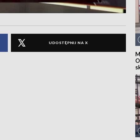
UDOSTĘPNIJ NA X
M
O
s