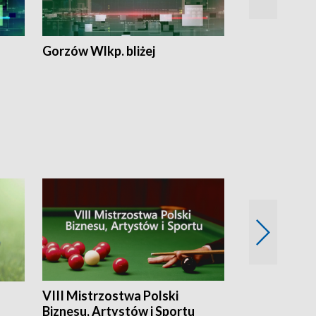
Gorzów Wlkp. bliżej
Lubuskie bliż
VIII Mistrzostwa Polski
Cztery kwar
Biznesu, Artystów i Sportu