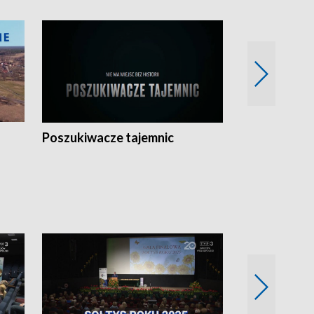
Poszukiwacze tajemnic
Kostrzyn na 