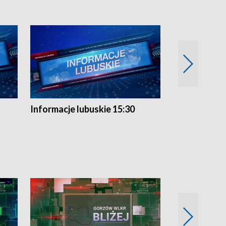
Informacje lubuskie 15:30
Przegląd ty