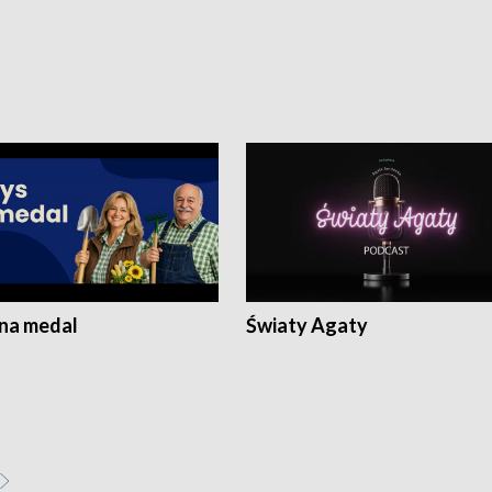
 na medal
Światy Agaty