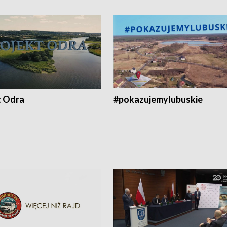
t Odra
#pokazujemylubuskie