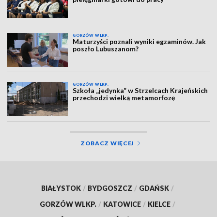
GORZÓW WLKP.
Maturzyści poznali wyniki egzaminów. Jak
poszło Lubuszanom?
GORZÓW WLKP.
Szkoła „jedynka” w Strzelcach Krajeńskich
przechodzi wielką metamorfozę
ZOBACZ WIĘCEJ
BIAŁYSTOK
/
BYDGOSZCZ
/
GDAŃSK
/
GORZÓW WLKP.
/
KATOWICE
/
KIELCE
/