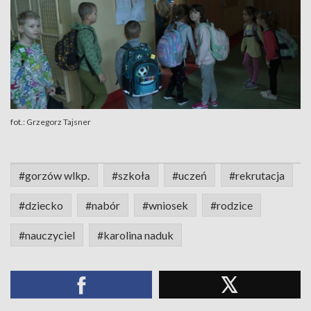
fot.: Grzegorz Tajsner
#gorzów wlkp.
#szkoła
#uczeń
#rekrutacja
#dziecko
#nabór
#wniosek
#rodzice
#nauczyciel
#karolina naduk