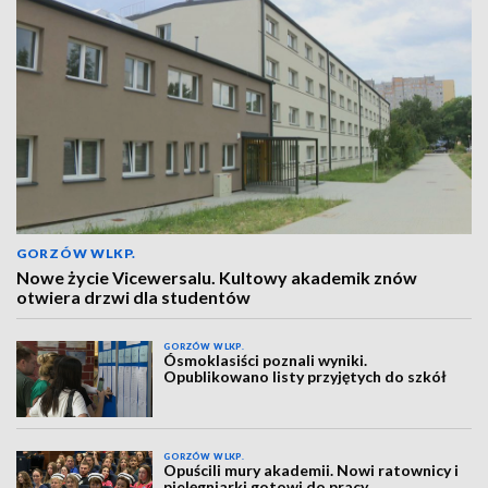
GORZÓW WLKP.
Nowe życie Vicewersalu. Kultowy akademik znów
otwiera drzwi dla studentów
GORZÓW WLKP.
Ósmoklasiści poznali wyniki.
Opublikowano listy przyjętych do szkół
GORZÓW WLKP.
Opuścili mury akademii. Nowi ratownicy i
pielęgniarki gotowi do pracy