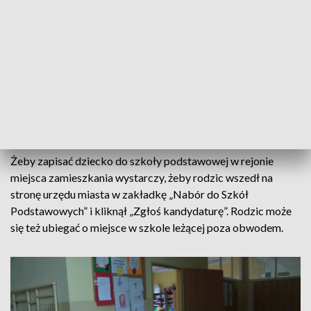
laboratoriów przyszłości, w których uczniowie
eksperymentując, poznają np. podstawy fizyki, czy chemii.
Nie mniej ważny dla rodziców przy wyborze szkoły jest też
realizowany przez placówkę program zajęć pozalekcyjnych.
Dodatkowym atutem każdej szkoły są też
kilkunastoosobowe klasy dla pierwszoklasistów.
Żeby zapisać dziecko do szkoły podstawowej w rejonie
miejsca zamieszkania wystarczy, żeby rodzic wszedł na
stronę urzędu miasta w zakładkę „Nabór do Szkół
Podstawowych” i kliknął „Zgłoś kandydaturę”. Rodzic może
się też ubiegać o miejsce w szkole leżącej poza obwodem.