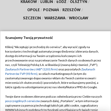
KRAKÓW
/
LUBLIN
/
ŁÓDŹ
/
OLSZTYN
/
OPOLE
/
POZNAŃ
/
RZESZÓW
/
SZCZECIN
/
WARSZAWA
/
WROCŁAW
Szanujemy Twoją prywatność
Dołącz do nas:
Kliknij "Akceptuję i przechodzę do serwisu", aby wyrazić zgody na
korzystanie z technologii automatycznego śledzenia i zbierania danych,
TVP
dostęp do informacji na Twoim urządzeniu końcowym i ich
Abonament TVP
przechowywanie oraz na przetwarzanie Twoich danych osobowych przez
Regulamin TVP
nas, czyli Telewizję Polską S.A. w likwidacji (zwaną dalej również „TVP”),
Emisja w TVP
Polityka prywatności
Zaufanych Partnerów z IAB* (1201 firm)
oraz pozostałych
Zaufanych
Partnerów TVP (93 firm)
, w celach marketingowych (w tym do
Centrum informacji TVP
Moje zgody
zautomatyzowanego dopasowania reklam do Twoich zainteresowań i
mierzenia ich skuteczności) i pozostałych, które wskazujemy poniżej, a
Naziemna Telewizja Cyfrowa
Pomoc
także zgody na udostępnianie przez nas identyfikatora PPID do Google.
Sklep TVP
Biuro reklamy
Twoje dane osobowe zbierane podczas odwiedzania przez Ciebie naszych
Rada Programowa
Kontakt
poszczególnych serwisów
zwanych dalej „Portalem”, w tym informacje
zapisywane za pomocą technologii takich jak: pliki cookie, sygnalizatory
System NOS
WWW lub innych podobnych technologii umożliwiających świadczenie