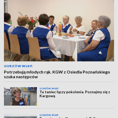
GORZÓW WLKP.
Potrzebują młodych rąk. KGW z Osiedla Poznańskiego
szuka następców
GORZÓW WLKP.
Tu taniec łączy pokolenia. Poznajmy się z
Kargową
GORZÓW WLKP.