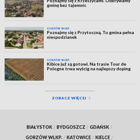
Poznajmy się z Krzeszycami. Odkrywamy
gminę bez tajemnic
GORZÓW WLKP.
Poznajmy się z Przytoczną. To gmina pełna
niespodzianek
GORZÓW WLKP.
Kibice już są gotowi. Na trasie Tour de
Pologne trwa wyścig na najlepszy doping
ZOBACZ WIĘCEJ
BIAŁYSTOK
/
BYDGOSZCZ
/
GDAŃSK
/
GORZÓW WLKP.
/
KATOWICE
/
KIELCE
/