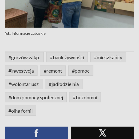
fot.: Informacje Lubuskie
#gorzów wlkp.
#bank żywności
#mieszkańcy
#inwestycja
#remont
#pomoc
#wolontariusz
#jadłodzielnia
#dom pomocy społecznej
#bezdomni
#olha forhil