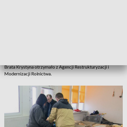
Bank Żywności obsługuje ponad 50 placówek. To m.in. domy
pomocy społecznej, jadłodzielnie, czy schroniska dla
bezdomnych. Filia gorzowskiego Banku Żywności, do
którego mogą zgłaszać się potrzebujący, znajduje się przy ul.
Słonecznej.
Modernizacja Banku Żywności rozpocznie się w marcu i
potrwa do końca roku. Koszt inwestycji to prawie 2 mln zł.
Pieniądze na remont Stowarzyszenie Pomocy Bliźniemu im.
Brata Krystyna otrzymało z Agencji Restrukturyzacji i
Modernizacji Rolnictwa.