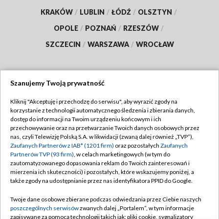
KRAKÓW
/
LUBLIN
/
ŁÓDŹ
/
OLSZTYN
/
OPOLE
/
POZNAŃ
/
RZESZÓW
/
SZCZECIN
/
WARSZAWA
/
WROCŁAW
Szanujemy Twoją prywatność
Dołącz do nas:
Kliknij "Akceptuję i przechodzę do serwisu", aby wyrazić zgody na
korzystanie z technologii automatycznego śledzenia i zbierania danych,
TVP
dostęp do informacji na Twoim urządzeniu końcowym i ich
Abonament TVP
przechowywanie oraz na przetwarzanie Twoich danych osobowych przez
Regulamin TVP
nas, czyli Telewizję Polską S.A. w likwidacji (zwaną dalej również „TVP”),
Emisja w TVP
Polityka prywatności
Zaufanych Partnerów z IAB* (1201 firm)
oraz pozostałych
Zaufanych
Partnerów TVP (93 firm)
, w celach marketingowych (w tym do
Centrum informacji TVP
Moje zgody
zautomatyzowanego dopasowania reklam do Twoich zainteresowań i
mierzenia ich skuteczności) i pozostałych, które wskazujemy poniżej, a
Naziemna Telewizja Cyfrowa
Pomoc
także zgody na udostępnianie przez nas identyfikatora PPID do Google.
Sklep TVP
Biuro reklamy
Twoje dane osobowe zbierane podczas odwiedzania przez Ciebie naszych
Rada Programowa
Kontakt
poszczególnych serwisów
zwanych dalej „Portalem”, w tym informacje
zapisywane za pomocą technologii takich jak: pliki cookie, sygnalizatory