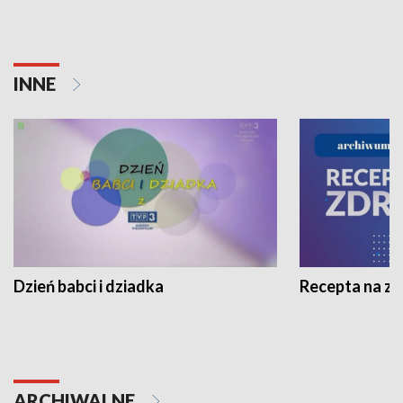
INNE
Dzień babci i dziadka
Recepta na z
ARCHIWALNE