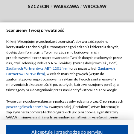
SZCZECIN
/
WARSZAWA
/
WROCŁAW
Szanujemy Twoją prywatność
Dołącz do nas:
Kliknij "Akceptuję i przechodzę do serwisu", aby wyrazić zgody na
korzystanie z technologii automatycznego śledzenia i zbierania danych,
TVP
dostęp do informacji na Twoim urządzeniu końcowym i ich
Abonament TVP
przechowywanie oraz na przetwarzanie Twoich danych osobowych przez
Regulamin TVP
nas, czyli Telewizję Polską S.A. w likwidacji (zwaną dalej również „TVP”),
Emisja w TVP
Polityka prywatności
Zaufanych Partnerów z IAB* (1201 firm)
oraz pozostałych
Zaufanych
Partnerów TVP (93 firm)
, w celach marketingowych (w tym do
Centrum informacji TVP
Moje zgody
zautomatyzowanego dopasowania reklam do Twoich zainteresowań i
mierzenia ich skuteczności) i pozostałych, które wskazujemy poniżej, a
Naziemna Telewizja Cyfrowa
Pomoc
także zgody na udostępnianie przez nas identyfikatora PPID do Google.
Sklep TVP
Biuro reklamy
Twoje dane osobowe zbierane podczas odwiedzania przez Ciebie naszych
Rada Programowa
Kontakt
poszczególnych serwisów
zwanych dalej „Portalem”, w tym informacje
zapisywane za pomocą technologii takich jak: pliki cookie, sygnalizatory
System NOS
WWW lub innych podobnych technologii umożliwiających świadczenie
dopasowanych i bezpiecznych usług, personalizację treści oraz reklam,
Informacje o nadawcy
Kanały
udostępnianie funkcji mediów społecznościowych oraz analizowanie
Akceptuję i przechodzę do serwisu
ruchu w Internecie.