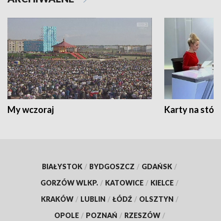
My wczoraj
Karty na stół:
BIAŁYSTOK
/
BYDGOSZCZ
/
GDAŃSK
/
GORZÓW WLKP.
/
KATOWICE
/
KIELCE
/
KRAKÓW
/
LUBLIN
/
ŁÓDŹ
/
OLSZTYN
/
OPOLE
/
POZNAŃ
/
RZESZÓW
/