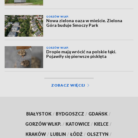
GORZÓW WLKP.
Nowa zielona oaza w mieście. Zielona
Góra buduje Smoczy Park
GORZÓW WLKP.
Dropie mają wrócić na polskie łąki.
Pojawiły się pierwsze pisklęta
ZOBACZ WIĘCEJ
BIAŁYSTOK
/
BYDGOSZCZ
/
GDAŃSK
/
GORZÓW WLKP.
/
KATOWICE
/
KIELCE
/
KRAKÓW
/
LUBLIN
/
ŁÓDŹ
/
OLSZTYN
/