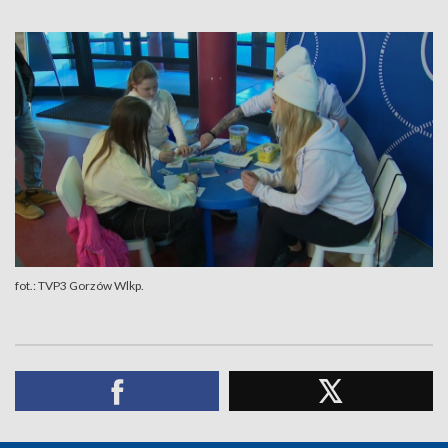
fot.: TVP3 Gorzów Wlkp.