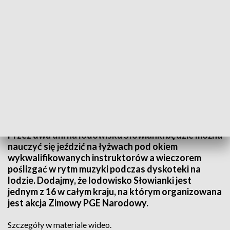
Źródło: Informacje Lubuskie, 24.02.2024
Przez dwa dni na lodowisku Słowianki będzie można
nauczyć się jeździć na łyżwach pod okiem
wykwalifikowanych instruktorów a wieczorem
poślizgać w rytm muzyki podczas dyskoteki na
lodzie. Dodajmy, że lodowisko Słowianki jest
jednym z 16 w całym kraju, na którym organizowana
jest akcja Zimowy PGE Narodowy.
Szczegóły w materiale wideo.