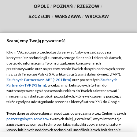
OPOLE
/
POZNAŃ
/
RZESZÓW
/
SZCZECIN
/
WARSZAWA
/
WROCŁAW
Szanujemy Twoją prywatność
Dołącz do nas:
Kliknij "Akceptuję i przechodzę do serwisu", aby wyrazić zgody na
korzystanie z technologii automatycznego śledzenia i zbierania danych,
TVP
dostęp do informacji na Twoim urządzeniu końcowym i ich
Abonament TVP
przechowywanie oraz na przetwarzanie Twoich danych osobowych przez
Regulamin TVP
nas, czyli Telewizję Polską S.A. w likwidacji (zwaną dalej również „TVP”),
Emisja w TVP
Polityka prywatności
Zaufanych Partnerów z IAB* (1201 firm)
oraz pozostałych
Zaufanych
Partnerów TVP (93 firm)
, w celach marketingowych (w tym do
Centrum informacji TVP
Moje zgody
zautomatyzowanego dopasowania reklam do Twoich zainteresowań i
mierzenia ich skuteczności) i pozostałych, które wskazujemy poniżej, a
Naziemna Telewizja Cyfrowa
Pomoc
także zgody na udostępnianie przez nas identyfikatora PPID do Google.
Sklep TVP
Biuro reklamy
Twoje dane osobowe zbierane podczas odwiedzania przez Ciebie naszych
Rada Programowa
Kontakt
poszczególnych serwisów
zwanych dalej „Portalem”, w tym informacje
zapisywane za pomocą technologii takich jak: pliki cookie, sygnalizatory
System NOS
WWW lub innych podobnych technologii umożliwiających świadczenie
dopasowanych i bezpiecznych usług, personalizację treści oraz reklam,