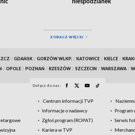
nic
niespodzianek
ZOBACZ WIĘCEJ
SZCZ
/
GDAŃSK
/
GORZÓW WLKP.
/
KATOWICE
/
KIELCE
/
KRA
N
/
OPOLE
/
POZNAŃ
/
RZESZÓW
/
SZCZECIN
/
WARSZAWA
/
W
Dołącz do nas:
Centrum informacji TVP
Naziemna
Informacje o nadawcy
Program d
zetargowe
Zgłoś program (ROPAT)
Serwis fo
wizyjna
Kariera w TVP
Merchandi