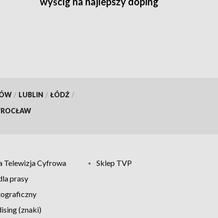
wyścig na najlepszy doping
KÓW
/
LUBLIN
/
ŁÓDŹ
/
ROCŁAW
 Telewizja Cyfrowa
Sklep TVP
la prasy
tograficzny
sing (znaki)