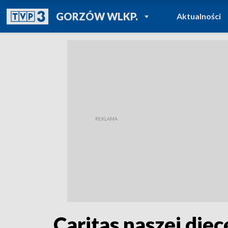
POWRÓT DO
GORZÓW WLKP.
Aktualności
TVP REGIONY
Caritas naszej di