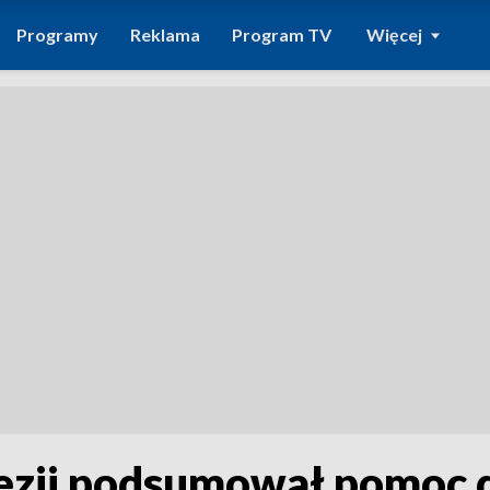
Programy
Reklama
Program TV
Więcej
ecezji podsumował pomoc 