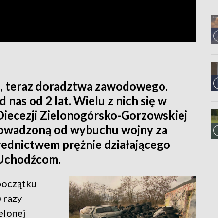
a, teraz doradztwa zawodowego.
nas od 2 lat. Wielu z nich się w
 Diecezji Zielonogórsko-Gorzowskiej
rowadzoną od wybuchu wojny za
średnictwem prężnie działającego
Uchodźcom.
 początku
) razy
elonej