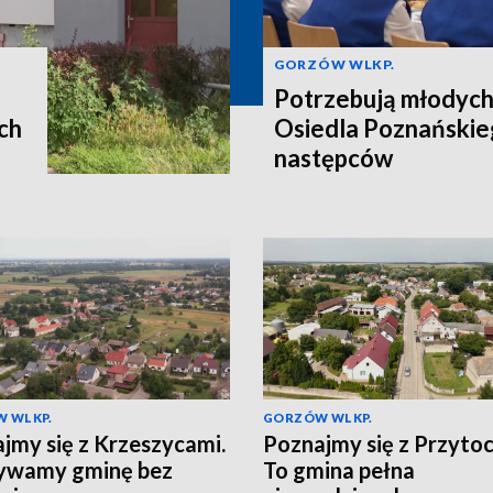
GORZÓW WLKP.
Potrzebują młodych
ch
Osiedla Poznańskie
następców
 WLKP.
GORZÓW WLKP.
jmy się z Krzeszycami.
Poznajmy się z Przytoc
ywamy gminę bez
To gmina pełna