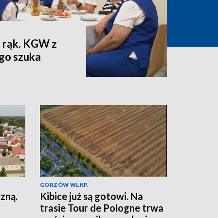
 rąk. KGW z
go szuka
GORZÓW WLKP.
zną.
Kibice już są gotowi. Na
trasie Tour de Pologne trwa