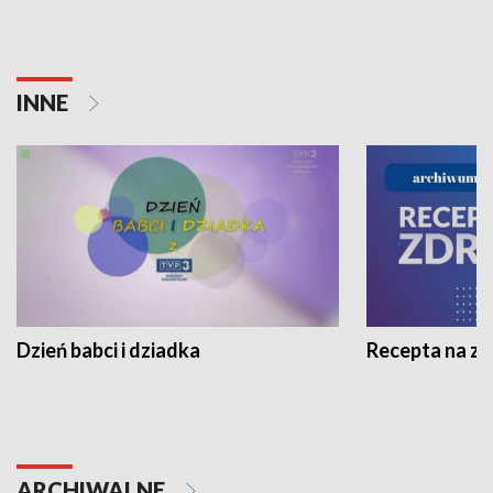
INNE
Dzień babci i dziadka
Recepta na z
ARCHIWALNE