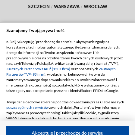
SZCZECIN
/
WARSZAWA
/
WROCŁAW
Szanujemy Twoją prywatność
Dołącz do nas:
Kliknij "Akceptuję i przechodzę do serwisu", aby wyrazić zgody na
korzystanie z technologii automatycznego śledzenia i zbierania danych,
TVP
dostęp do informacji na Twoim urządzeniu końcowym i ich
Abonament TVP
przechowywanie oraz na przetwarzanie Twoich danych osobowych przez
Regulamin TVP
nas, czyli Telewizję Polską S.A. w likwidacji (zwaną dalej również „TVP”),
Emisja w TVP
Polityka prywatności
Zaufanych Partnerów z IAB* (1201 firm)
oraz pozostałych
Zaufanych
Partnerów TVP (93 firm)
, w celach marketingowych (w tym do
Centrum informacji TVP
Moje zgody
zautomatyzowanego dopasowania reklam do Twoich zainteresowań i
mierzenia ich skuteczności) i pozostałych, które wskazujemy poniżej, a
Naziemna Telewizja Cyfrowa
Pomoc
także zgody na udostępnianie przez nas identyfikatora PPID do Google.
Sklep TVP
Biuro reklamy
Twoje dane osobowe zbierane podczas odwiedzania przez Ciebie naszych
Rada Programowa
Kontakt
poszczególnych serwisów
zwanych dalej „Portalem”, w tym informacje
zapisywane za pomocą technologii takich jak: pliki cookie, sygnalizatory
System NOS
WWW lub innych podobnych technologii umożliwiających świadczenie
dopasowanych i bezpiecznych usług, personalizację treści oraz reklam,
Informacje o nadawcy
Kanały
udostępnianie funkcji mediów społecznościowych oraz analizowanie
Akceptuję i przechodzę do serwisu
ruchu w Internecie.