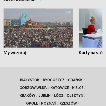
My wczoraj
Karty na stół:
BIAŁYSTOK
/
BYDGOSZCZ
/
GDAŃSK
/
GORZÓW WLKP.
/
KATOWICE
/
KIELCE
/
KRAKÓW
/
LUBLIN
/
ŁÓDŹ
/
OLSZTYN
/
OPOLE
/
POZNAŃ
/
RZESZÓW
/