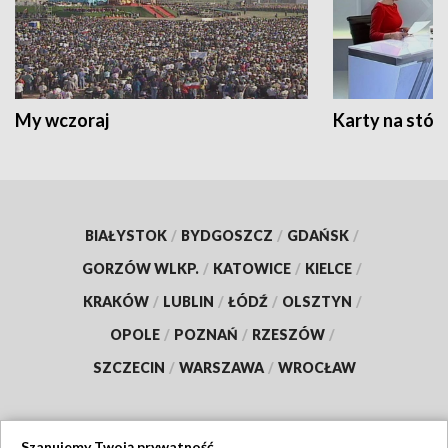
My wczoraj
Karty na stół:
BIAŁYSTOK
/
BYDGOSZCZ
/
GDAŃSK
/
GORZÓW WLKP.
/
KATOWICE
/
KIELCE
/
KRAKÓW
/
LUBLIN
/
ŁÓDŹ
/
OLSZTYN
/
OPOLE
/
POZNAŃ
/
RZESZÓW
/
SZCZECIN
/
WARSZAWA
/
WROCŁAW
Szanujemy Twoją prywatność