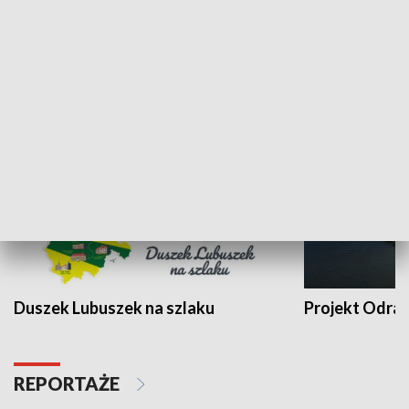
Kalejdoskop
Sołtys na med
WYPOCZYNEK I REKREACJA
Duszek Lubuszek na szlaku
Projekt Odra
REPORTAŻE