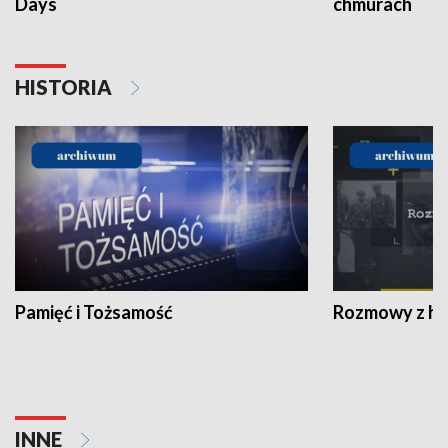
Days
chmurach
HISTORIA
Pamięć i Tożsamość
Rozmowy z his
INNE