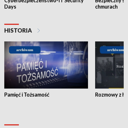
Cyberbezpieczeństwo-IT Security
Bezpieczny s
Days
chmurach
HISTORIA
Pamięć i Tożsamość
Rozmowy z his