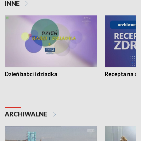
INNE
Dzień babci i dziadka
Recepta na z
ARCHIWALNE