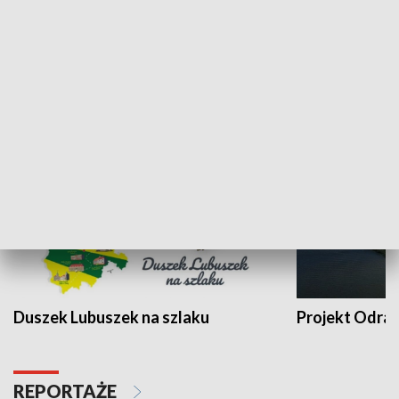
Kalejdoskop
Sołtys na med
WYPOCZYNEK I REKREACJA
Duszek Lubuszek na szlaku
Projekt Odra
REPORTAŻE