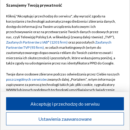
Szanujemy Twoją prywatność
Dołącz do nas:
Kliknij "Akceptuję i przechodzę do serwisu", aby wyrazić zgody na
korzystanie z technologii automatycznego śledzenia i zbierania danych,
TVP
dostęp do informacji na Twoim urządzeniu końcowym i ich
Abonament TVP
przechowywanie oraz na przetwarzanie Twoich danych osobowych przez
Regulamin TVP
nas, czyli Telewizję Polską S.A. w likwidacji (zwaną dalej również „TVP”),
Emisja w TVP
Polityka prywatności
Zaufanych Partnerów z IAB* (1201 firm)
oraz pozostałych
Zaufanych
Partnerów TVP (93 firm)
, w celach marketingowych (w tym do
Centrum informacji TVP
Moje zgody
zautomatyzowanego dopasowania reklam do Twoich zainteresowań i
mierzenia ich skuteczności) i pozostałych, które wskazujemy poniżej, a
Naziemna Telewizja Cyfrowa
Pomoc
także zgody na udostępnianie przez nas identyfikatora PPID do Google.
Sklep TVP
Biuro reklamy
Twoje dane osobowe zbierane podczas odwiedzania przez Ciebie naszych
Rada Programowa
Kontakt
poszczególnych serwisów
zwanych dalej „Portalem”, w tym informacje
zapisywane za pomocą technologii takich jak: pliki cookie, sygnalizatory
System NOS
WWW lub innych podobnych technologii umożliwiających świadczenie
dopasowanych i bezpiecznych usług, personalizację treści oraz reklam,
Informacje o nadawcy
Kanały
udostępnianie funkcji mediów społecznościowych oraz analizowanie
Akceptuję i przechodzę do serwisu
ruchu w Internecie.
Program dla prasy
©2026 Telewizja Polska S.A. w likwidacji
Biuro Reklamy
Twoje dane osobowe zbierane podczas odwiedzania przez Ciebie
Ustawienia zaawansowane
poszczególnych serwisów
na Portalu, takie jak adresy IP, identyfikatory
Ogłoszenie przetargowe
Twoich urządzeń końcowych i identyfikatory plików cookie, informacje o