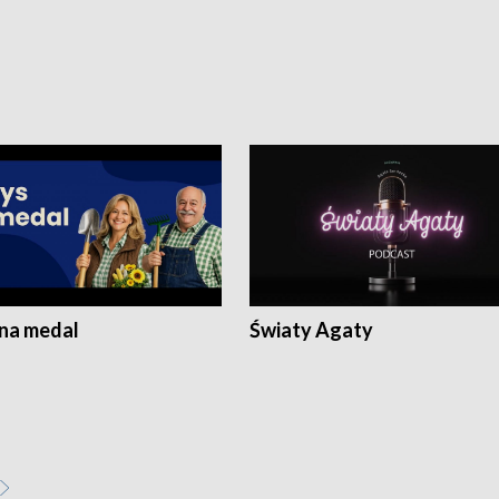
 na medal
Światy Agaty