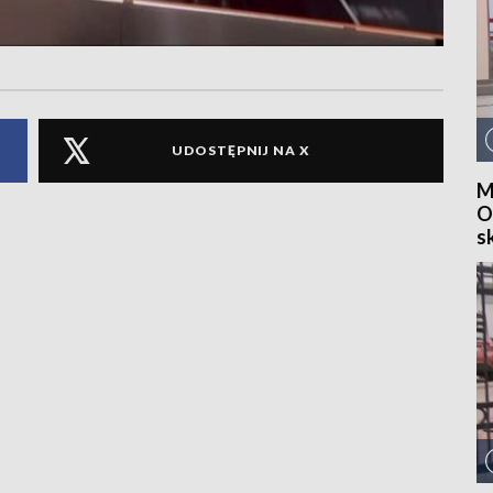
UDOSTĘPNIJ NA X
M
O
s