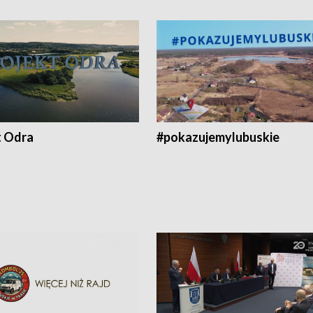
t Odra
#pokazujemylubuskie