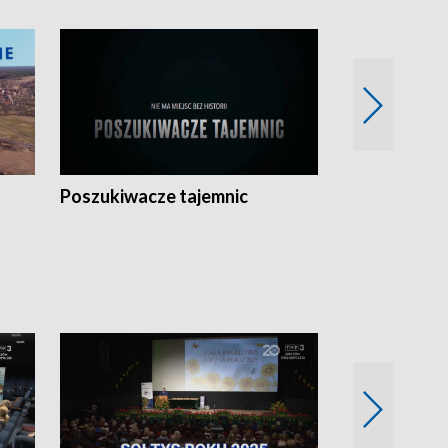
Poszukiwacze tajemnic
Kostrzyn na 