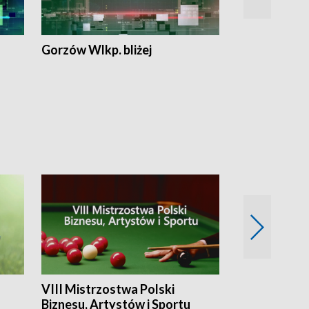
Gorzów Wlkp. bliżej
Lubuskie bliż
VIII Mistrzostwa Polski
Cztery kwar
Biznesu, Artystów i Sportu