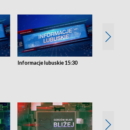
Informacje lubuskie 15:30
Przegląd ty