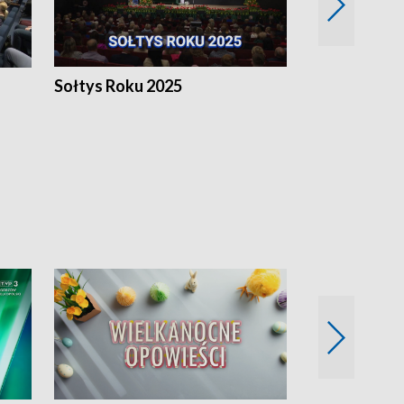
h
Sołtys Roku 2025
20 lat minęł
Wlkp.