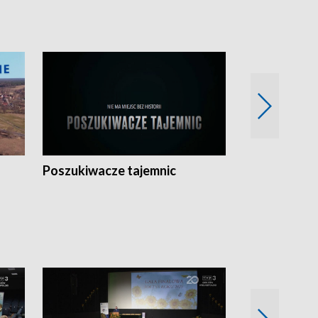
Poszukiwacze tajemnic
Kostrzyn na 