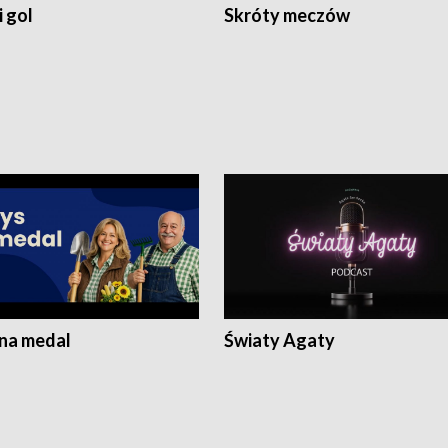
 gol
Skróty meczów
 na medal
Światy Agaty