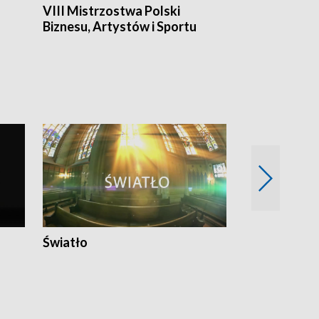
VIII Mistrzostwa Polski
Cztery kwar
Biznesu, Artystów i Sportu
Światło
Nowy adres