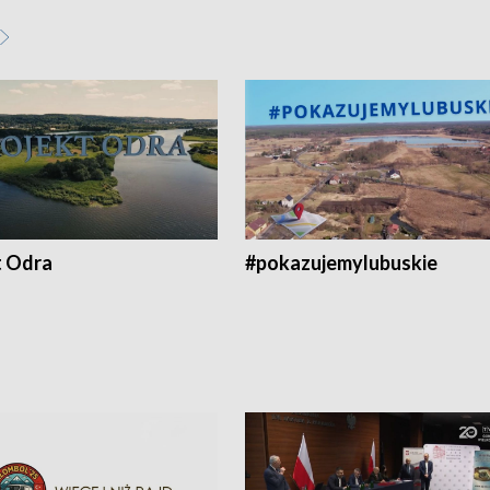
t Odra
#pokazujemylubuskie