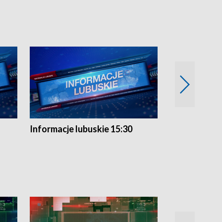
Informacje lubuskie 15:30
Przegląd ty