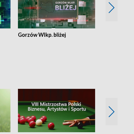
Gorzów Wlkp. bliżej
Lubuskie bliż