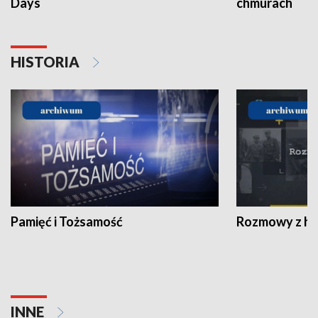
Days
chmurach
HISTORIA
Pamięć i Tożsamość
Rozmowy z his
INNE