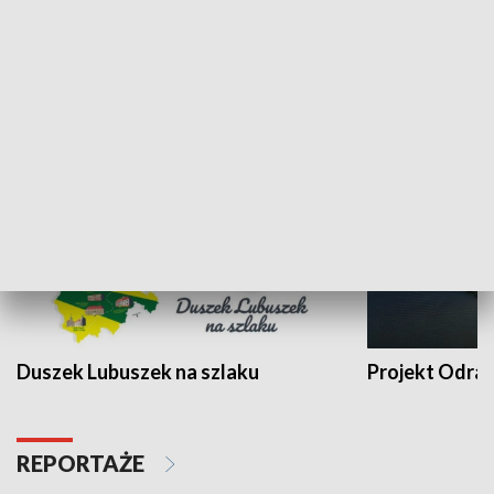
Kalejdoskop
Sołtys na med
WYPOCZYNEK I REKREACJA
Duszek Lubuszek na szlaku
Projekt Odra
REPORTAŻE