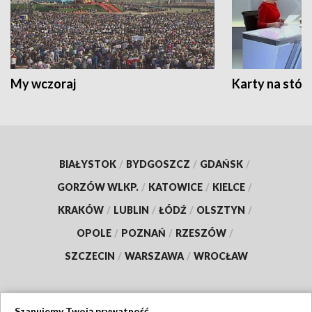
My wczoraj
Karty na stół:
BIAŁYSTOK
/
BYDGOSZCZ
/
GDAŃSK
/
GORZÓW WLKP.
/
KATOWICE
/
KIELCE
/
KRAKÓW
/
LUBLIN
/
ŁÓDŹ
/
OLSZTYN
/
OPOLE
/
POZNAŃ
/
RZESZÓW
/
SZCZECIN
/
WARSZAWA
/
WROCŁAW
Szanujemy Twoją prywatność