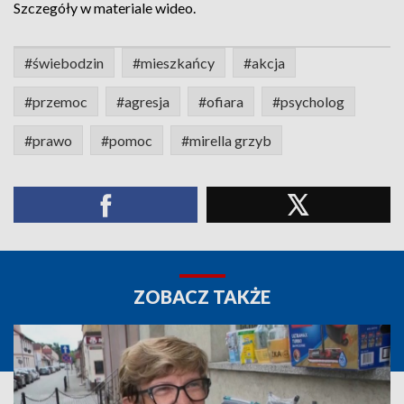
Szczegóły w materiale wideo.
#świebodzin
#mieszkańcy
#akcja
#przemoc
#agresja
#ofiara
#psycholog
#prawo
#pomoc
#mirella grzyb
ZOBACZ TAKŻE