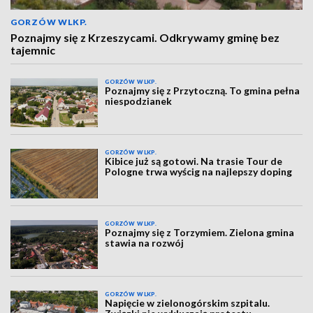
GORZÓW WLKP.
Poznajmy się z Krzeszycami. Odkrywamy gminę bez
tajemnic
GORZÓW WLKP.
Poznajmy się z Przytoczną. To gmina pełna
niespodzianek
GORZÓW WLKP.
Kibice już są gotowi. Na trasie Tour de
Pologne trwa wyścig na najlepszy doping
GORZÓW WLKP.
Poznajmy się z Torzymiem. Zielona gmina
stawia na rozwój
GORZÓW WLKP.
Napięcie w zielonogórskim szpitalu.