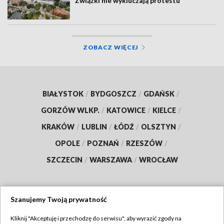
Związki nie wykluczają protestu
ZOBACZ WIĘCEJ
BIAŁYSTOK
/
BYDGOSZCZ
/
GDAŃSK
/
GORZÓW WLKP.
/
KATOWICE
/
KIELCE
/
KRAKÓW
/
LUBLIN
/
ŁÓDŹ
/
OLSZTYN
/
OPOLE
/
POZNAŃ
/
RZESZÓW
/
SZCZECIN
/
WARSZAWA
/
WROCŁAW
Szanujemy Twoją prywatność
Dołącz do nas:
Kliknij "Akceptuję i przechodzę do serwisu", aby wyrazić zgody na